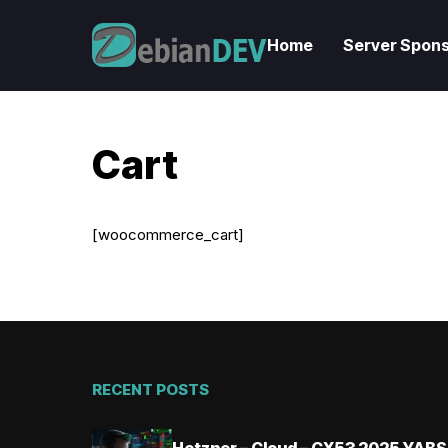
Home
Server Spons
Cart
[woocommerce_cart]
RECENT POSTS
Hetzner – Cloud – CX53 2025 YABS