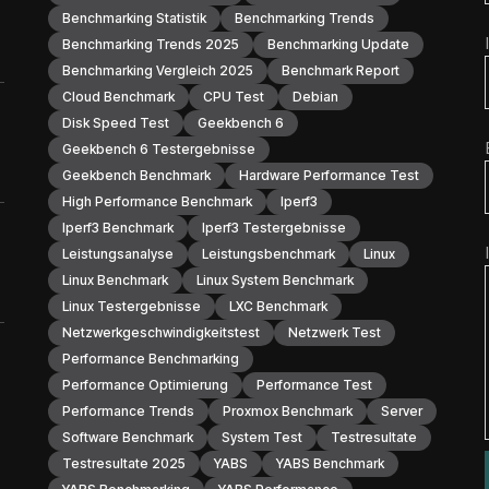
Benchmarking Statistik
Benchmarking Trends
Benchmarking Trends 2025
Benchmarking Update
Benchmarking Vergleich 2025
Benchmark Report
Cloud Benchmark
CPU Test
Debian
Disk Speed Test
Geekbench 6
Geekbench 6 Testergebnisse
Geekbench Benchmark
Hardware Performance Test
High Performance Benchmark
Iperf3
Iperf3 Benchmark
Iperf3 Testergebnisse
Leistungsanalyse
Leistungsbenchmark
Linux
Linux Benchmark
Linux System Benchmark
Linux Testergebnisse
LXC Benchmark
Netzwerkgeschwindigkeitstest
Netzwerk Test
Performance Benchmarking
Performance Optimierung
Performance Test
Performance Trends
Proxmox Benchmark
Server
Software Benchmark
System Test
Testresultate
Testresultate 2025
YABS
YABS Benchmark