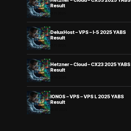
Result
01.11.2025
DeluxHost – VPS – I-5 2025 YABS
Result
01.11.2025
Hetzner – Cloud – CX23 2025 YABS
Result
31.10.2025
IONOS – VPS – VPS L 2025 YABS
Result
30.10.2025