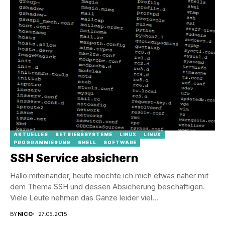
AKTUELLES
BETRIEBSSYSTEME
LINUX
LINUX
PROGRAMMIERUNG
SHELL
SOFTWARE
SSH Service absichern
Hallo miteinander, heute möchte ich mich etwas näher mit
dem Thema SSH und dessen Absicherung beschäftigen.
Viele Leute nehmen das Ganze leider viel...
BY
NICO
27.05.2015