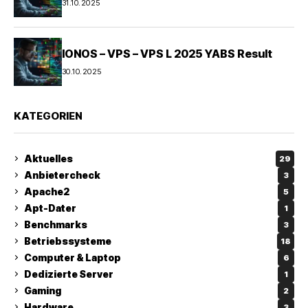
31.10.2025
IONOS – VPS – VPS L 2025 YABS Result
30.10.2025
KATEGORIEN
Aktuelles
29
Anbietercheck
3
Apache2
5
Apt-Dater
1
Benchmarks
3
Betriebssysteme
18
Computer & Laptop
6
Dedizierte Server
1
Gaming
2
Hardware
3