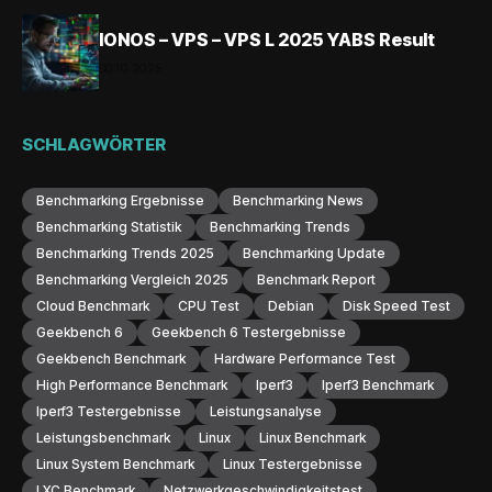
IONOS – VPS – VPS L 2025 YABS Result
30.10.2025
SCHLAGWÖRTER
Benchmarking Ergebnisse
Benchmarking News
Benchmarking Statistik
Benchmarking Trends
Benchmarking Trends 2025
Benchmarking Update
Benchmarking Vergleich 2025
Benchmark Report
Cloud Benchmark
CPU Test
Debian
Disk Speed Test
Geekbench 6
Geekbench 6 Testergebnisse
Geekbench Benchmark
Hardware Performance Test
High Performance Benchmark
Iperf3
Iperf3 Benchmark
Iperf3 Testergebnisse
Leistungsanalyse
Leistungsbenchmark
Linux
Linux Benchmark
Linux System Benchmark
Linux Testergebnisse
LXC Benchmark
Netzwerkgeschwindigkeitstest