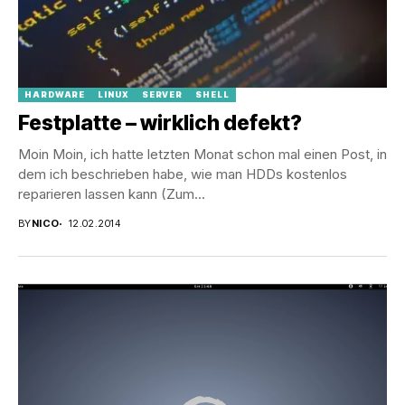
HARDWARE
LINUX
SERVER
SHELL
Festplatte – wirklich defekt?
Moin Moin, ich hatte letzten Monat schon mal einen Post, in
dem ich beschrieben habe, wie man HDDs kostenlos
reparieren lassen kann (Zum...
BY
NICO
12.02.2014