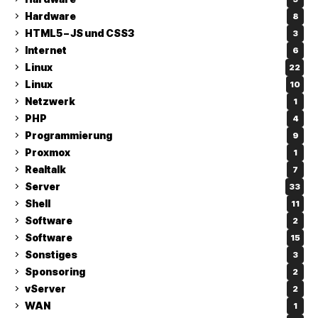
Hardware
8
HTML5 – JS und CSS3
3
Internet
6
Linux
22
Linux
10
Netzwerk
1
PHP
4
Programmierung
9
Proxmox
1
Realtalk
7
Server
33
Shell
11
Software
2
Software
15
Sonstiges
3
Sponsoring
2
vServer
2
WAN
1