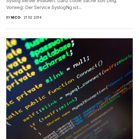
Syslog Server evaluiert. Ganz coole Sache son Ding.
Vorweg: Der Service SyslogNg ist...
BY
NICO
21.02.2014