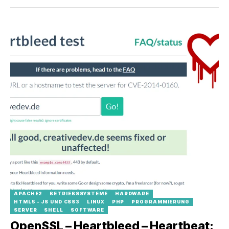
APACHE2
BETRIEBSSYSTEME
HARDWARE
HTML5 - JS UND CSS3
LINUX
PHP
PROGRAMMIERUNG
SERVER
SHELL
SOFTWARE
OpenSSL – Heartbleed – Heartbeat: