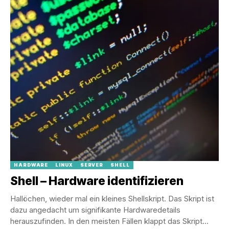
HARDWARE
LINUX
SERVER
SHELL
Shell – Hardware identifizieren
Hallöchen, wieder mal ein kleines Shellskript. Das Skript ist
dazu angedacht um signifikante Hardwaredetails
herauszufinden. In den meisten Fällen klappt das Skript