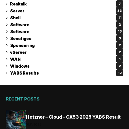
Realtalk
7
Server
33
Shell
11
Software
2
Software
15
Sonstiges
3
Sponsoring
2
vServer
2
WAN
1
Windows
2
YABS Results
12
RECENT POSTS
Hetzner – Cloud – CX53 2025 YABS Result
01.11.2025