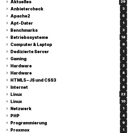
Aktuelles
29
Anbietercheck
3
Apache2
5
Apt-Dater
1
Benchmarks
3
Betriebssysteme
18
Computer & Laptop
6
Dedizierte Server
1
Gaming
2
Hardware
3
Hardware
8
HTML5 – JS und CSS3
3
Internet
6
Linux
22
Linux
10
Netzwerk
1
PHP
4
Programmierung
9
Proxmox
1