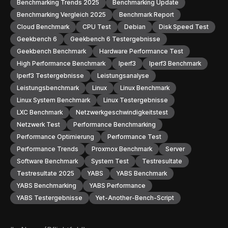
Benchmarking Trends 2025
Benchmarking Update
Benchmarking Vergleich 2025
Benchmark Report
Cloud Benchmark
CPU Test
Debian
Disk Speed Test
Geekbench 6
Geekbench 6 Testergebnisse
Geekbench Benchmark
Hardware Performance Test
High Performance Benchmark
Iperf3
Iperf3 Benchmark
Iperf3 Testergebnisse
Leistungsanalyse
Leistungsbenchmark
Linux
Linux Benchmark
Linux System Benchmark
Linux Testergebnisse
LXC Benchmark
Netzwerkgeschwindigkeitstest
Netzwerk Test
Performance Benchmarking
Performance Optimierung
Performance Test
Performance Trends
Proxmox Benchmark
Server
Software Benchmark
System Test
Testresultate
Testresultate 2025
YABS
YABS Benchmark
YABS Benchmarking
YABS Performance
YABS Testergebnisse
Yet-Another-Bench-Script