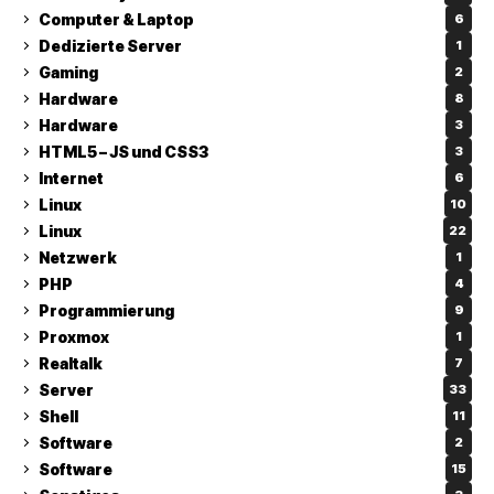
Computer & Laptop
6
Dedizierte Server
1
Gaming
2
Hardware
8
Hardware
3
HTML5 – JS und CSS3
3
Internet
6
Linux
10
Linux
22
Netzwerk
1
PHP
4
Programmierung
9
Proxmox
1
Realtalk
7
Server
33
Shell
11
Software
2
Software
15