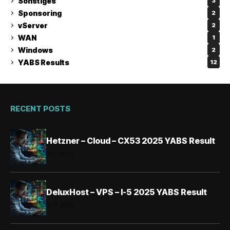
Sonstiges
3
Sponsoring
2
vServer
2
WAN
1
Windows
2
YABS Results
12
RECENT POSTS
Hetzner – Cloud – CX53 2025 YABS Result
01.11.2025
DeluxHost – VPS – I-5 2025 YABS Result
01.11.2025