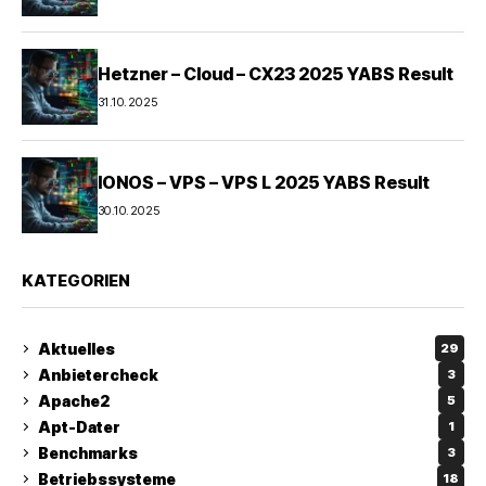
Hetzner – Cloud – CX23 2025 YABS Result
31.10.2025
IONOS – VPS – VPS L 2025 YABS Result
30.10.2025
KATEGORIEN
Aktuelles
29
Anbietercheck
3
Apache2
5
Apt-Dater
1
Benchmarks
3
Betriebssysteme
18