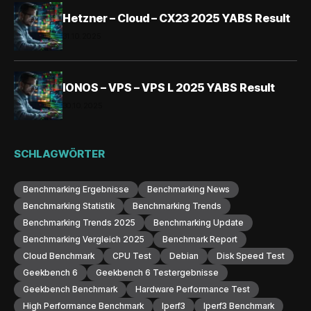
Hetzner – Cloud – CX23 2025 YABS Result
31.10.2025
IONOS – VPS – VPS L 2025 YABS Result
30.10.2025
SCHLAGWÖRTER
Benchmarking Ergebnisse
Benchmarking News
Benchmarking Statistik
Benchmarking Trends
Benchmarking Trends 2025
Benchmarking Update
Benchmarking Vergleich 2025
Benchmark Report
Cloud Benchmark
CPU Test
Debian
Disk Speed Test
Geekbench 6
Geekbench 6 Testergebnisse
Geekbench Benchmark
Hardware Performance Test
High Performance Benchmark
Iperf3
Iperf3 Benchmark