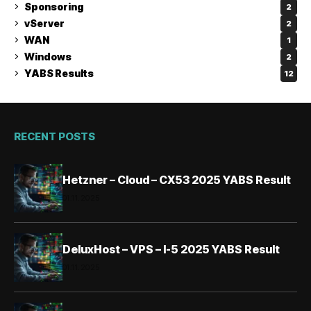
Sponsoring
2
vServer
2
WAN
1
Windows
2
YABS Results
12
RECENT POSTS
Hetzner – Cloud – CX53 2025 YABS Result
01.11.2025
DeluxHost – VPS – I-5 2025 YABS Result
01.11.2025