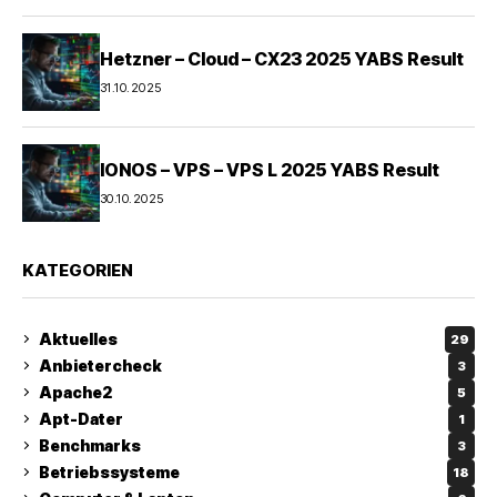
Hetzner – Cloud – CX23 2025 YABS Result
31.10.2025
IONOS – VPS – VPS L 2025 YABS Result
30.10.2025
KATEGORIEN
Aktuelles
29
Anbietercheck
3
Apache2
5
Apt-Dater
1
Benchmarks
3
Betriebssysteme
18