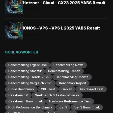
Hetzner – Cloud – CX23 2025 YABS Result
31.10.2025
IONOS – VPS – VPS L 2025 YABS Result
30.10.2025
SCHLAGWÖRTER
Benchmarking Ergebnisse
Benchmarking News
Benchmarking Statistik
Benchmarking Trends
Benchmarking Trends 2025
Benchmarking Update
Benchmarking Vergleich 2025
Benchmark Report
Cloud Benchmark
CPU Test
Debian
Disk Speed Test
Geekbench 6
Geekbench 6 Testergebnisse
Geekbench Benchmark
Hardware Performance Test
High Performance Benchmark
Iperf3
Iperf3 Benchmark