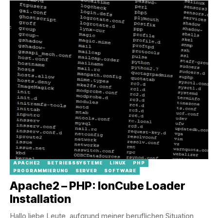
APACHE2
BETRIEBSSYSTEME
LINUX
PHP
PROGRAMMIERUNG
SERVER
SOFTWARE
Apache2 – PHP: IonCube Loader
Installation
Hallo liebe Leute, aufgrund meiner beruflichen Situation,