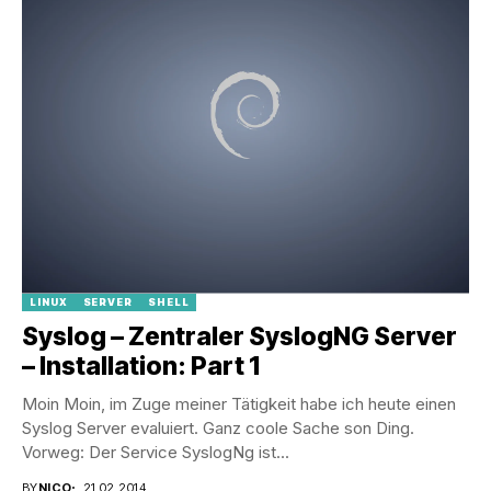
LINUX
SERVER
SHELL
Syslog – Zentraler SyslogNG Server
– Installation: Part 1
Moin Moin, im Zuge meiner Tätigkeit habe ich heute einen
Syslog Server evaluiert. Ganz coole Sache son Ding.
Vorweg: Der Service SyslogNg ist...
BY
NICO
21.02.2014