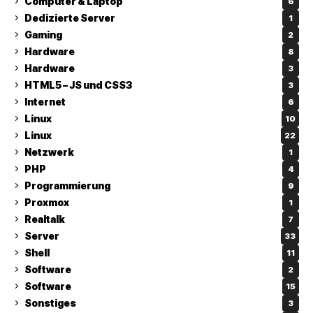
Computer & Laptop
6
Dedizierte Server
1
Gaming
2
Hardware
8
Hardware
3
HTML5 – JS und CSS3
3
Internet
6
Linux
10
Linux
22
Netzwerk
1
PHP
4
Programmierung
9
Proxmox
1
Realtalk
7
Server
33
Shell
11
Software
2
Software
15
Sonstiges
3