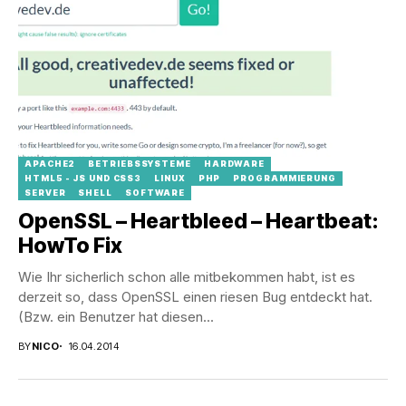
APACHE2
BETRIEBSSYSTEME
HARDWARE
HTML5 - JS UND CSS3
LINUX
PHP
PROGRAMMIERUNG
SERVER
SHELL
SOFTWARE
OpenSSL – Heartbleed – Heartbeat:
HowTo Fix
Wie Ihr sicherlich schon alle mitbekommen habt, ist es
derzeit so, dass OpenSSL einen riesen Bug entdeckt hat.
(Bzw. ein Benutzer hat diesen...
BY
NICO
16.04.2014