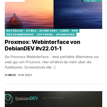
AKTUELLES
HTML5 - JS UND CSS3
LINUX
PHP
PROGRAMMIERUNG
SOFTWARE
SPONSORING
Proxmox: Webinterface von
DebianDEV #v22.01-1
Ein Proxmox Webinterface - eine perfekte Alternative zur
web gui von Proxmox. Hier erfährst du mehr über die
Funktionen. Screenshots inkl. :)
BY
NICO
14.01.2022