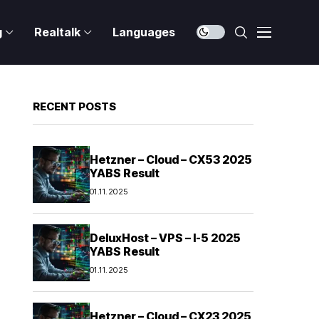
g
Realtalk
Languages
RECENT POSTS
Hetzner – Cloud – CX53 2025
YABS Result
01.11.2025
DeluxHost – VPS – I-5 2025
YABS Result
01.11.2025
Hetzner – Cloud – CX23 2025