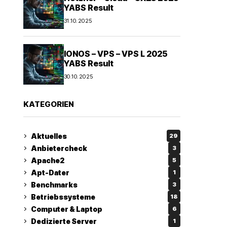
YABS Result
31.10.2025
IONOS – VPS – VPS L 2025
YABS Result
30.10.2025
KATEGORIEN
Aktuelles
29
Anbietercheck
3
Apache2
5
Apt-Dater
1
Benchmarks
3
Betriebssysteme
18
Computer & Laptop
6
Dedizierte Server
1