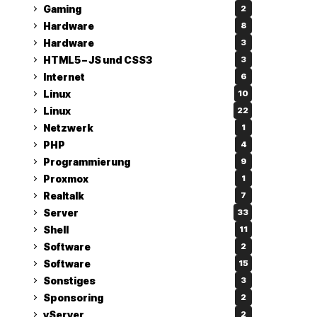
Gaming
2
Hardware
8
Hardware
3
HTML5 – JS und CSS3
3
Internet
6
Linux
10
Linux
22
Netzwerk
1
PHP
4
Programmierung
9
Proxmox
1
Realtalk
7
Server
33
Shell
11
Software
2
Software
15
Sonstiges
3
Sponsoring
2
vServer
2