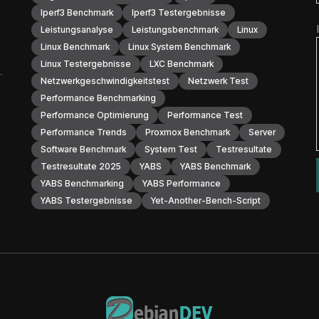
Iperf3 Benchmark
Iperf3 Testergebnisse
Leistungsanalyse
Leistungsbenchmark
Linux
Linux Benchmark
Linux System Benchmark
Linux Testergebnisse
LXC Benchmark
Netzwerkgeschwindigkeitstest
Netzwerk Test
Performance Benchmarking
Performance Optimierung
Performance Test
Performance Trends
Proxmox Benchmark
Server
Software Benchmark
System Test
Testresultate
Testresultate 2025
YABS
YABS Benchmark
YABS Benchmarking
YABS Performance
YABS Testergebnisse
Yet-Another-Bench-Script