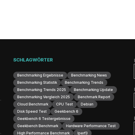
SCHLAGWÖRTER
Benchmarking Ergebnisse
Benchmarking News
Benchmarking Statistik
Benchmarking Trends
Benchmarking Trends 2025
Benchmarking Update
Benchmarking Vergleich 2025
Benchmark Report
Cloud Benchmark
CPU Test
Debian
Disk Speed Test
Geekbench 6
Geekbench 6 Testergebnisse
Geekbench Benchmark
Hardware Performance Test
High Performance Benchmark
Iperf3