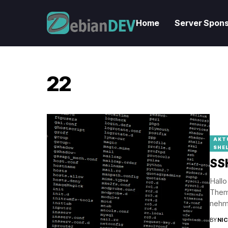
Home
Server Spons
22
AKT
SHE
SS
Hallo
Them
nehme
BY
NI