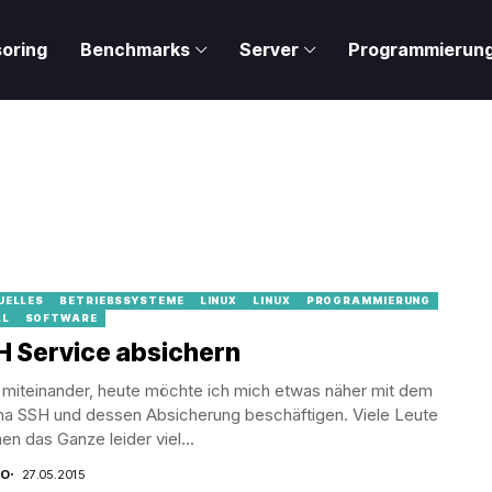
oring
Benchmarks
Server
Programmierun
UELLES
BETRIEBSSYSTEME
LINUX
LINUX
PROGRAMMIERUNG
LL
SOFTWARE
H Service absichern
 miteinander, heute möchte ich mich etwas näher mit dem
a SSH und dessen Absicherung beschäftigen. Viele Leute
n das Ganze leider viel...
CO
27.05.2015