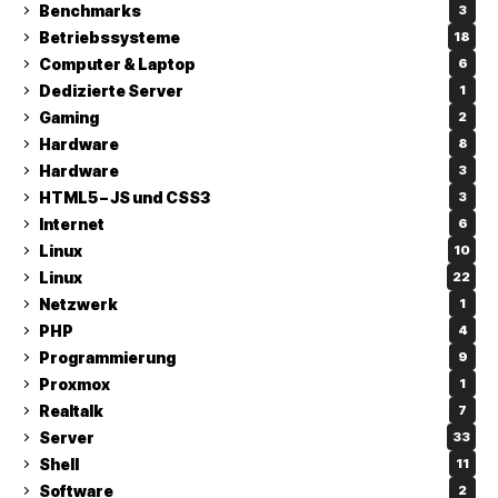
Benchmarks
3
Betriebssysteme
18
Computer & Laptop
6
Dedizierte Server
1
Gaming
2
Hardware
8
Hardware
3
HTML5 – JS und CSS3
3
Internet
6
Linux
10
Linux
22
Netzwerk
1
PHP
4
Programmierung
9
Proxmox
1
Realtalk
7
Server
33
Shell
11
Software
2