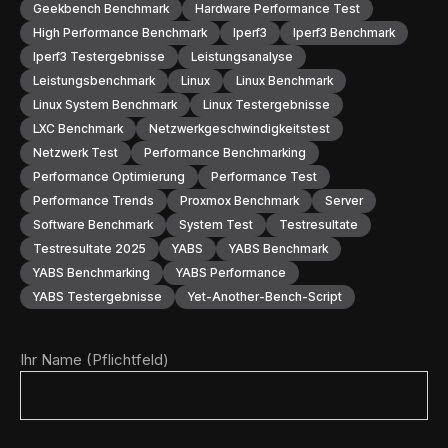
Geekbench Benchmark
Hardware Performance Test
High Performance Benchmark
Iperf3
Iperf3 Benchmark
Iperf3 Testergebnisse
Leistungsanalyse
Leistungsbenchmark
Linux
Linux Benchmark
Linux System Benchmark
Linux Testergebnisse
LXC Benchmark
Netzwerkgeschwindigkeitstest
Netzwerk Test
Performance Benchmarking
Performance Optimierung
Performance Test
Performance Trends
Proxmox Benchmark
Server
Software Benchmark
System Test
Testresultate
Testresultate 2025
YABS
YABS Benchmark
YABS Benchmarking
YABS Performance
YABS Testergebnisse
Yet-Another-Bench-Script
Ihr Name (Pflichtfeld)