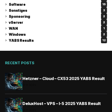
Software
15
Sonstiges
3
Sponsoring
2
vServer
2
WAN
1
Windows
2
YABS Results
12
RECENT POSTS
Hetzner – Cloud – CX53 2025 YABS Result
01.11.2025
DeluxHost – VPS – I-5 2025 YABS Result
01.11.2025