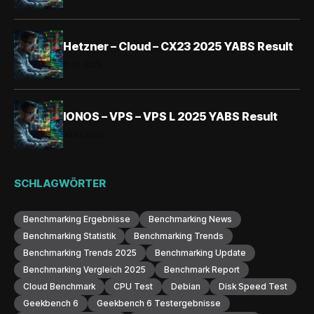
Hetzner – Cloud – CX23 2025 YABS Result
31.10.2025
IONOS – VPS – VPS L 2025 YABS Result
30.10.2025
SCHLAGWÖRTER
Benchmarking Ergebnisse
Benchmarking News
Benchmarking Statistik
Benchmarking Trends
Benchmarking Trends 2025
Benchmarking Update
Benchmarking Vergleich 2025
Benchmark Report
Cloud Benchmark
CPU Test
Debian
Disk Speed Test
Geekbench 6
Geekbench 6 Testergebnisse