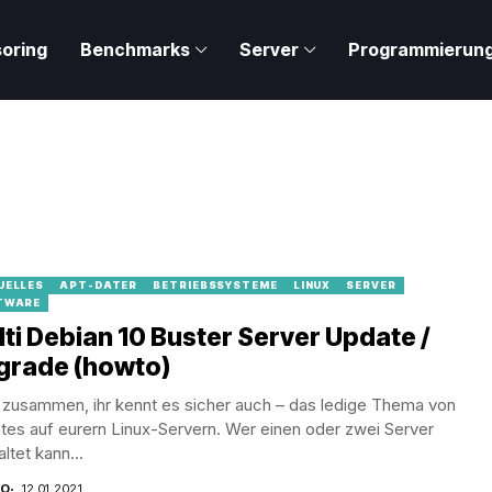
oring
Benchmarks
Server
Programmierun
UELLES
APT-DATER
BETRIEBSSYSTEME
LINUX
SERVER
TWARE
ti Debian 10 Buster Server Update /
grade (howto)
 zusammen, ihr kennt es sicher auch – das ledige Thema von
es auf eurern Linux-Servern. Wer einen oder zwei Server
ltet kann...
CO
12.01.2021