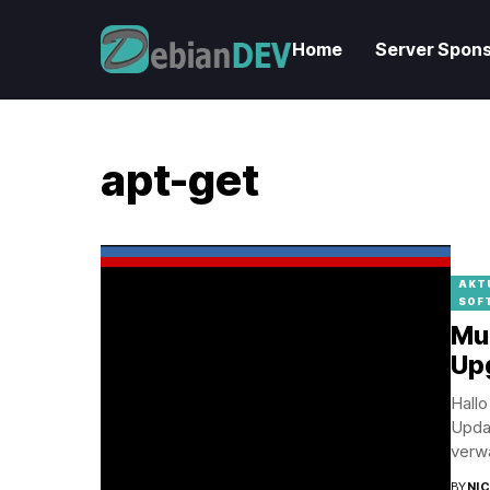
Home
Server Spons
apt-get
AKT
SOF
Mul
Up
Hallo
Updat
verwa
BY
NI