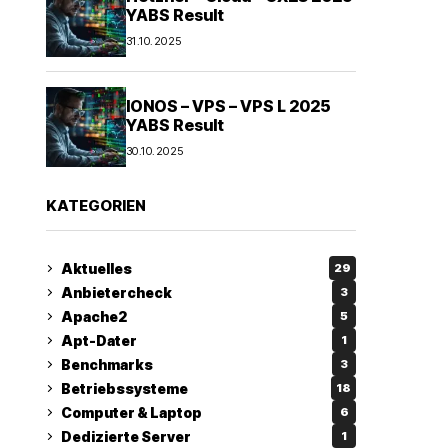
YABS Result
31.10.2025
IONOS – VPS – VPS L 2025
YABS Result
30.10.2025
KATEGORIEN
Aktuelles
29
Anbietercheck
3
Apache2
5
Apt-Dater
1
Benchmarks
3
Betriebssysteme
18
Computer & Laptop
6
Dedizierte Server
1