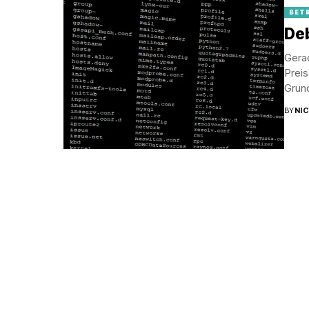
BET
Deb
Gerad
Preis
Grund
BY
NI