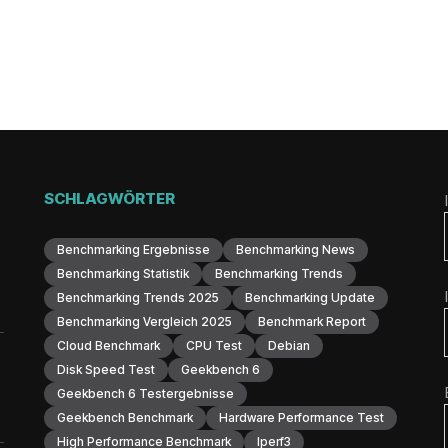
SCHLAGWÖRTER
Benchmarking Ergebnisse
Benchmarking News
Benchmarking Statistik
Benchmarking Trends
Benchmarking Trends 2025
Benchmarking Update
Benchmarking Vergleich 2025
Benchmark Report
Cloud Benchmark
CPU Test
Debian
Disk Speed Test
Geekbench 6
Geekbench 6 Testergebnisse
Geekbench Benchmark
Hardware Performance Test
High Performance Benchmark
Iperf3