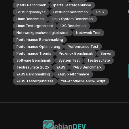
Iperf3 Benchmark
Iperf3 Testergebnisse
Leistungsanalyse
Leistungsbenchmark
Linux
Linux Benchmark
Linux System Benchmark
Linux Testergebnisse
LXC Benchmark
Netzwerkgeschwindigkeitstest
Netzwerk Test
Performance Benchmarking
Performance Optimierung
Performance Test
Performance Trends
Proxmox Benchmark
Server
Software Benchmark
System Test
Testresultate
Testresultate 2025
YABS
YABS Benchmark
YABS Benchmarking
YABS Performance
YABS Testergebnisse
Yet-Another-Bench-Script