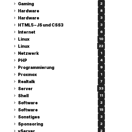
Gaming
2
Hardware
8
Hardware
3
HTML5 – JS und CSS3
3
Internet
6
Linux
10
Linux
22
Netzwerk
1
PHP
4
Programmierung
9
Proxmox
1
Realtalk
7
Server
33
Shell
11
Software
2
Software
15
Sonstiges
3
Sponsoring
2
vServer
2