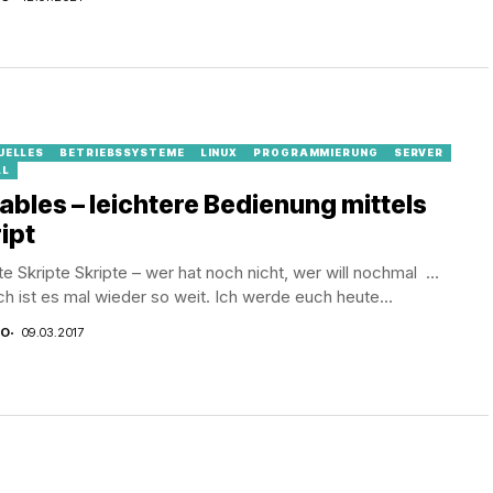
UELLES
BETRIEBSSYSTEME
LINUX
PROGRAMMIERUNG
SERVER
LL
ables – leichtere Bedienung mittels
ipt
te Skripte Skripte – wer hat noch nicht, wer will nochmal …
ch ist es mal wieder so weit. Ich werde euch heute...
CO
09.03.2017