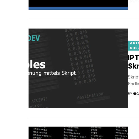
AKT
SHE
IPT
Skr
Skrip
Endli
BY
NI