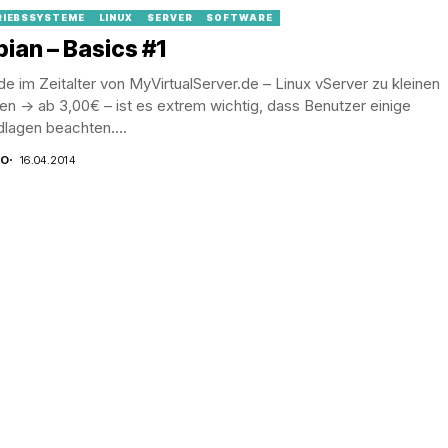
RIEBSSYSTEME
LINUX
SERVER
SOFTWARE
ian – Basics #1
e im Zeitalter von MyVirtualServer.de – Linux vServer zu kleinen
en -> ab 3,00€ – ist es extrem wichtig, dass Benutzer einige
lagen beachten....
CO
16.04.2014