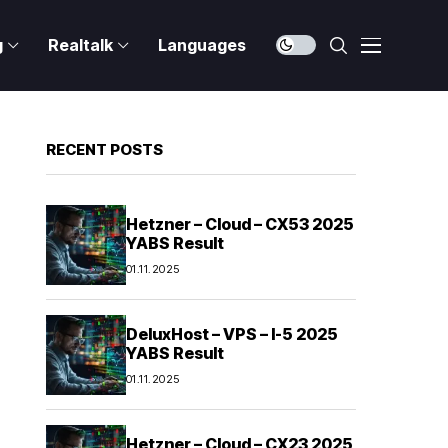
g
Realtalk
Languages
RECENT POSTS
Hetzner – Cloud – CX53 2025
YABS Result
01.11.2025
DeluxHost – VPS – I-5 2025
YABS Result
01.11.2025
Hetzner – Cloud – CX23 2025