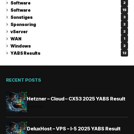
Software
2
Software
15
Sonstiges
3
Sponsoring
2
vServer
2
WAN
1
Windows
2
YABS Results
12
RECENT POSTS
Hetzner – Cloud – CX53 2025 YABS Result
01.11.2025
DeluxHost – VPS – I-5 2025 YABS Result