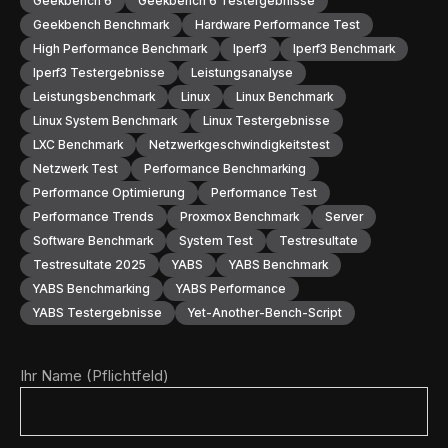
Geekbench 6
Geekbench 6 Testergebnisse
Geekbench Benchmark
Hardware Performance Test
High Performance Benchmark
Iperf3
Iperf3 Benchmark
Iperf3 Testergebnisse
Leistungsanalyse
Leistungsbenchmark
Linux
Linux Benchmark
Linux System Benchmark
Linux Testergebnisse
LXC Benchmark
Netzwerkgeschwindigkeitstest
Netzwerk Test
Performance Benchmarking
Performance Optimierung
Performance Test
Performance Trends
Proxmox Benchmark
Server
Software Benchmark
System Test
Testresultate
Testresultate 2025
YABS
YABS Benchmark
YABS Benchmarking
YABS Performance
YABS Testergebnisse
Yet-Another-Bench-Script
Ihr Name (Pflichtfeld)