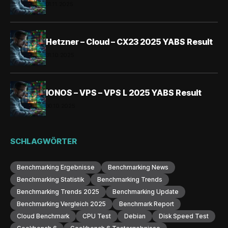
01.11.2025
Hetzner – Cloud – CX23 2025 YABS Result
31.10.2025
IONOS – VPS – VPS L 2025 YABS Result
30.10.2025
SCHLAGWÖRTER
Benchmarking Ergebnisse
Benchmarking News
Benchmarking Statistik
Benchmarking Trends
Benchmarking Trends 2025
Benchmarking Update
Benchmarking Vergleich 2025
Benchmark Report
Cloud Benchmark
CPU Test
Debian
Disk Speed Test