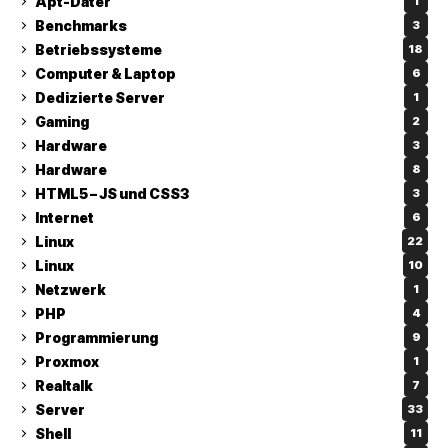
Apt-Dater
1
Benchmarks
3
Betriebssysteme
18
Computer & Laptop
6
Dedizierte Server
1
Gaming
2
Hardware
3
Hardware
8
HTML5 – JS und CSS3
3
Internet
6
Linux
22
Linux
10
Netzwerk
1
PHP
4
Programmierung
9
Proxmox
1
Realtalk
7
Server
33
Shell
11