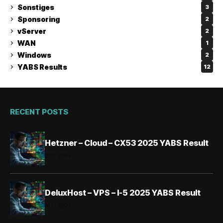
Sonstiges
3
Sponsoring
2
vServer
2
WAN
1
Windows
2
YABS Results
12
RECENT POSTS
Hetzner – Cloud – CX53 2025 YABS Result
01.11.2025
DeluxHost – VPS – I-5 2025 YABS Result
01.11.2025