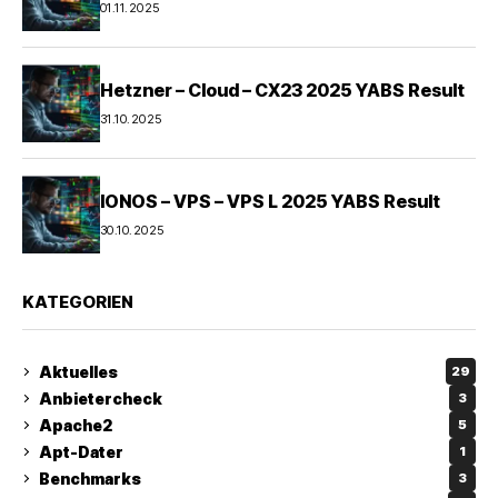
01.11.2025
Hetzner – Cloud – CX23 2025 YABS Result
31.10.2025
IONOS – VPS – VPS L 2025 YABS Result
30.10.2025
KATEGORIEN
Aktuelles
29
Anbietercheck
3
Apache2
5
Apt-Dater
1
Benchmarks
3