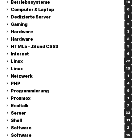
Betriebssysteme
18
Computer & Laptop
6
Dedizierte Server
1
Gaming
2
Hardware
3
Hardware
8
HTML5 – JS und CSS3
3
Internet
6
Linux
22
Linux
10
Netzwerk
1
PHP
4
Programmierung
9
Proxmox
1
Realtalk
7
Server
33
Shell
11
Software
2
Software
15