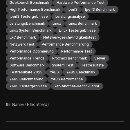
Geekbench Benchmark
Hardware Performance Test
High Performance Benchmark
Iperf3
Iperf3 Benchmark
Iperf3 Testergebnisse
Leistungsanalyse
Leistungsbenchmark
Linux
Linux Benchmark
Linux System Benchmark
Linux Testergebnisse
LXC Benchmark
Netzwerkgeschwindigkeitstest
Netzwerk Test
Performance Benchmarking
Performance Optimierung
Performance Test
Performance Trends
Proxmox Benchmark
Server
Software Benchmark
System Test
Testresultate
Testresultate 2025
YABS
YABS Benchmark
YABS Benchmarking
YABS Performance
YABS Testergebnisse
Yet-Another-Bench-Script
Ihr Name (Pflichtfeld)