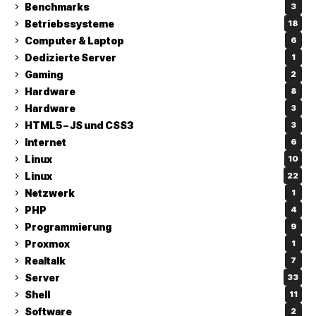
Benchmarks
3
Betriebssysteme
18
Computer & Laptop
6
Dedizierte Server
1
Gaming
2
Hardware
8
Hardware
3
HTML5 – JS und CSS3
3
Internet
6
Linux
10
Linux
22
Netzwerk
1
PHP
4
Programmierung
9
Proxmox
1
Realtalk
7
Server
33
Shell
11
Software
2