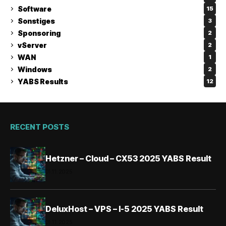
Software
15
Sonstiges
3
Sponsoring
2
vServer
2
WAN
1
Windows
2
YABS Results
12
RECENT POSTS
Hetzner – Cloud – CX53 2025 YABS Result
01.11.2025
DeluxHost – VPS – I-5 2025 YABS Result
01.11.2025