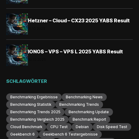
Hetzner – Cloud – CX23 2025 YABS Result
31.10.2025
IONOS – VPS – VPS L 2025 YABS Result
30.10.2025
SCHLAGWÖRTER
Benchmarking Ergebnisse
Benchmarking News
Benchmarking Statistik
Benchmarking Trends
Benchmarking Trends 2025
Benchmarking Update
Benchmarking Vergleich 2025
Benchmark Report
Cloud Benchmark
CPU Test
Debian
Disk Speed Test
Geekbench 6
Geekbench 6 Testergebnisse