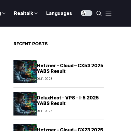
g
Realtalk
Languages
RECENT POSTS
Hetzner – Cloud – CX53 2025
YABS Result
01.11.2025
DeluxHost – VPS – I-5 2025
YABS Result
01.11.2025
Hetzner – Cloud – CX23 2025