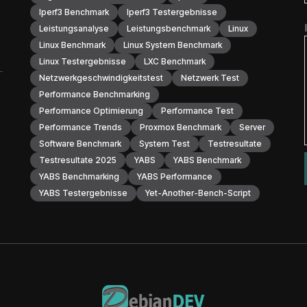
Iperf3 Benchmark
Iperf3 Testergebnisse
Leistungsanalyse
Leistungsbenchmark
Linux
Linux Benchmark
Linux System Benchmark
Linux Testergebnisse
LXC Benchmark
Netzwerkgeschwindigkeitstest
Netzwerk Test
Performance Benchmarking
Performance Optimierung
Performance Test
Performance Trends
Proxmox Benchmark
Server
Software Benchmark
System Test
Testresultate
Testresultate 2025
YABS
YABS Benchmark
YABS Benchmarking
YABS Performance
YABS Testergebnisse
Yet-Another-Bench-Script