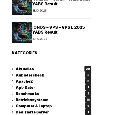
YABS Result
31.10.2025
IONOS – VPS – VPS L 2025
YABS Result
30.10.2025
KATEGORIEN
Aktuelles
29
Anbietercheck
3
Apache2
5
Apt-Dater
1
Benchmarks
3
Betriebssysteme
18
Computer & Laptop
6
Dedizierte Server
1