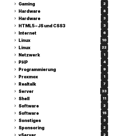
Gaming
2
Hardware
8
Hardware
3
HTML5 – JS und CSS3
3
Internet
6
Linux
10
Linux
22
Netzwerk
1
PHP
4
Programmierung
9
Proxmox
1
Realtalk
7
Server
33
Shell
11
Software
2
Software
15
Sonstiges
3
Sponsoring
2
vServer
2