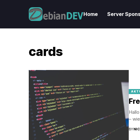
Home
Server Spons
cards
AKT
Fr
Hall
– wi
BY
NI