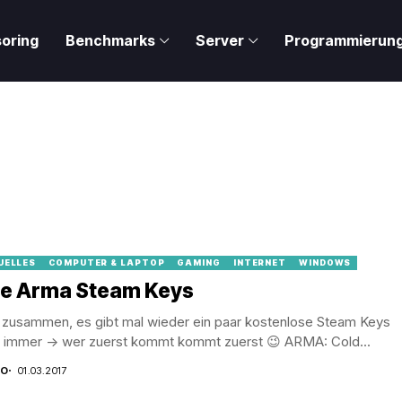
oring
Benchmarks
Server
Programmierun
UELLES
COMPUTER & LAPTOP
GAMING
INTERNET
WINDOWS
ee Arma Steam Keys
o zusammen, es gibt mal wieder ein paar kostenlose Steam Keys
e immer -> wer zuerst kommt kommt zuerst 😉 ARMA: Cold...
CO
01.03.2017