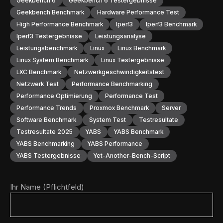
Geekbench 6
Geekbench 6 Testergebnisse
Geekbench Benchmark
Hardware Performance Test
High Performance Benchmark
Iperf3
Iperf3 Benchmark
Iperf3 Testergebnisse
Leistungsanalyse
Leistungsbenchmark
Linux
Linux Benchmark
Linux System Benchmark
Linux Testergebnisse
LXC Benchmark
Netzwerkgeschwindigkeitstest
Netzwerk Test
Performance Benchmarking
Performance Optimierung
Performance Test
Performance Trends
Proxmox Benchmark
Server
Software Benchmark
System Test
Testresultate
Testresultate 2025
YABS
YABS Benchmark
YABS Benchmarking
YABS Performance
YABS Testergebnisse
Yet-Another-Bench-Script
Ihr Name (Pflichtfeld)