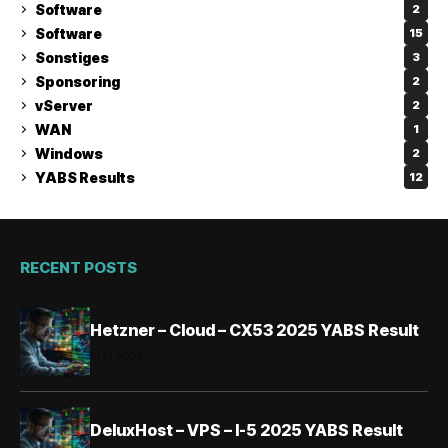
Software
2
Software
15
Sonstiges
3
Sponsoring
2
vServer
2
WAN
1
Windows
2
YABS Results
12
RECENT POSTS
Hetzner – Cloud – CX53 2025 YABS Result
01.11.2025
DeluxHost – VPS – I-5 2025 YABS Result