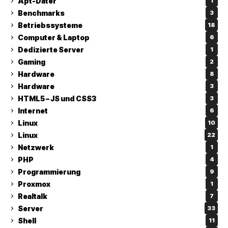
Apt-Dater
1
Benchmarks
3
Betriebssysteme
18
Computer & Laptop
6
Dedizierte Server
1
Gaming
2
Hardware
8
Hardware
3
HTML5 – JS und CSS3
3
Internet
6
Linux
10
Linux
22
Netzwerk
1
PHP
4
Programmierung
9
Proxmox
1
Realtalk
7
Server
33
Shell
11