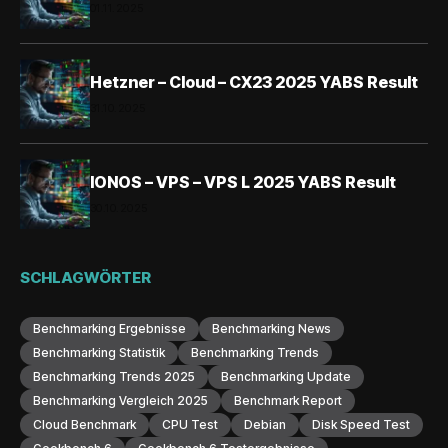
01.11.2025
Hetzner – Cloud – CX23 2025 YABS Result
31.10.2025
IONOS – VPS – VPS L 2025 YABS Result
30.10.2025
SCHLAGWÖRTER
Benchmarking Ergebnisse
Benchmarking News
Benchmarking Statistik
Benchmarking Trends
Benchmarking Trends 2025
Benchmarking Update
Benchmarking Vergleich 2025
Benchmark Report
Cloud Benchmark
CPU Test
Debian
Disk Speed Test