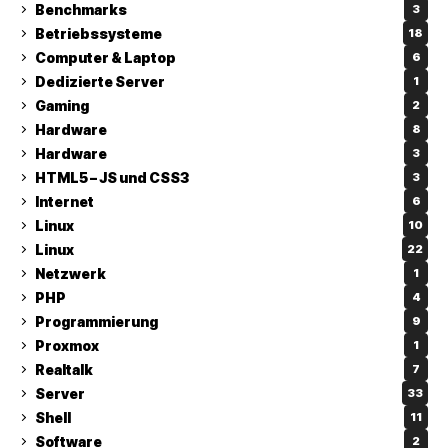
Benchmarks
3
Betriebssysteme
18
Computer & Laptop
6
Dedizierte Server
1
Gaming
2
Hardware
8
Hardware
3
HTML5 – JS und CSS3
3
Internet
6
Linux
10
Linux
22
Netzwerk
1
PHP
4
Programmierung
9
Proxmox
1
Realtalk
7
Server
33
Shell
11
Software
2