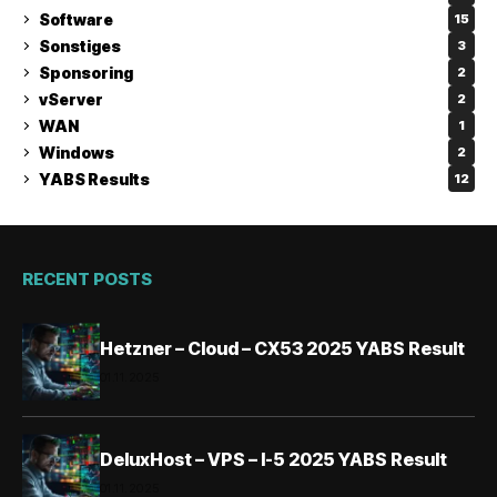
Software
15
Sonstiges
3
Sponsoring
2
vServer
2
WAN
1
Windows
2
YABS Results
12
RECENT POSTS
Hetzner – Cloud – CX53 2025 YABS Result
01.11.2025
DeluxHost – VPS – I-5 2025 YABS Result
01.11.2025