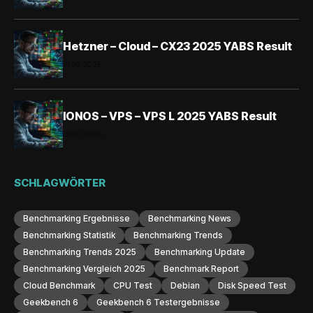
Hetzner – Cloud – CX23 2025 YABS Result
31.10.2025
IONOS – VPS – VPS L 2025 YABS Result
30.10.2025
SCHLAGWÖRTER
Benchmarking Ergebnisse
Benchmarking News
Benchmarking Statistik
Benchmarking Trends
Benchmarking Trends 2025
Benchmarking Update
Benchmarking Vergleich 2025
Benchmark Report
Cloud Benchmark
CPU Test
Debian
Disk Speed Test
Geekbench 6
Geekbench 6 Testergebnisse