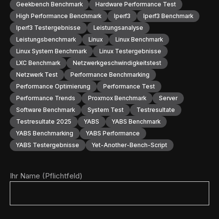
Geekbench Benchmark
Hardware Performance Test
High Performance Benchmark
Iperf3
Iperf3 Benchmark
Iperf3 Testergebnisse
Leistungsanalyse
Leistungsbenchmark
Linux
Linux Benchmark
Linux System Benchmark
Linux Testergebnisse
LXC Benchmark
Netzwerkgeschwindigkeitstest
Netzwerk Test
Performance Benchmarking
Performance Optimierung
Performance Test
Performance Trends
Proxmox Benchmark
Server
Software Benchmark
System Test
Testresultate
Testresultate 2025
YABS
YABS Benchmark
YABS Benchmarking
YABS Performance
YABS Testergebnisse
Yet-Another-Bench-Script
Ihr Name (Pflichtfeld)