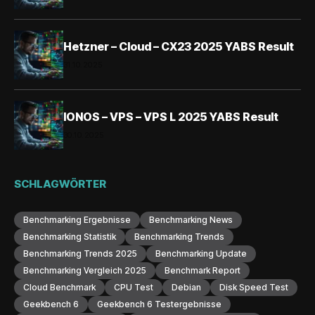
Hetzner – Cloud – CX23 2025 YABS Result
31.10.2025
IONOS – VPS – VPS L 2025 YABS Result
30.10.2025
SCHLAGWÖRTER
Benchmarking Ergebnisse
Benchmarking News
Benchmarking Statistik
Benchmarking Trends
Benchmarking Trends 2025
Benchmarking Update
Benchmarking Vergleich 2025
Benchmark Report
Cloud Benchmark
CPU Test
Debian
Disk Speed Test
Geekbench 6
Geekbench 6 Testergebnisse