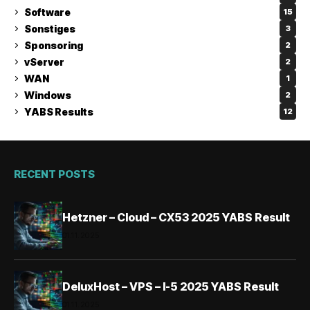
Software
15
Sonstiges
3
Sponsoring
2
vServer
2
WAN
1
Windows
2
YABS Results
12
RECENT POSTS
Hetzner – Cloud – CX53 2025 YABS Result
01.11.2025
DeluxHost – VPS – I-5 2025 YABS Result
01.11.2025