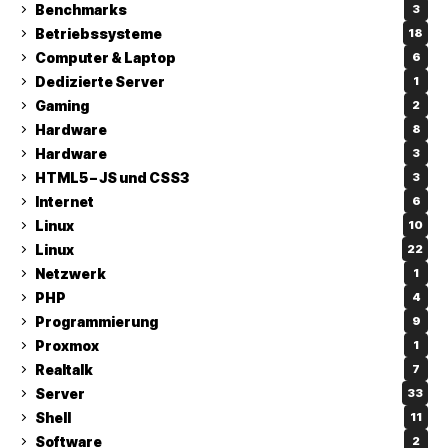
Benchmarks
3
Betriebssysteme
18
Computer & Laptop
6
Dedizierte Server
1
Gaming
2
Hardware
8
Hardware
3
HTML5 – JS und CSS3
3
Internet
6
Linux
10
Linux
22
Netzwerk
1
PHP
4
Programmierung
9
Proxmox
1
Realtalk
7
Server
33
Shell
11
Software
2