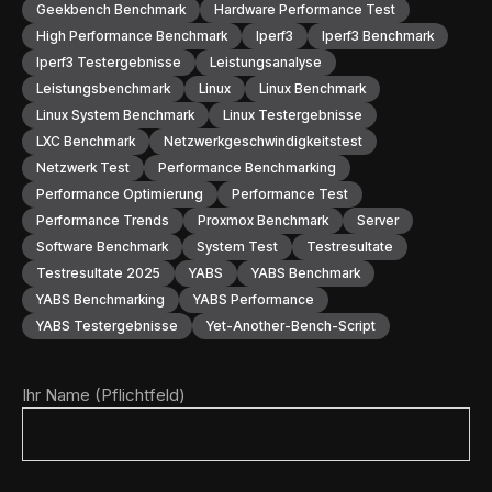
Geekbench Benchmark
Hardware Performance Test
High Performance Benchmark
Iperf3
Iperf3 Benchmark
Iperf3 Testergebnisse
Leistungsanalyse
Leistungsbenchmark
Linux
Linux Benchmark
Linux System Benchmark
Linux Testergebnisse
LXC Benchmark
Netzwerkgeschwindigkeitstest
Netzwerk Test
Performance Benchmarking
Performance Optimierung
Performance Test
Performance Trends
Proxmox Benchmark
Server
Software Benchmark
System Test
Testresultate
Testresultate 2025
YABS
YABS Benchmark
YABS Benchmarking
YABS Performance
YABS Testergebnisse
Yet-Another-Bench-Script
Ihr Name (Pflichtfeld)