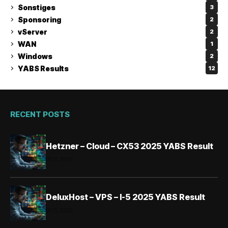
Sonstiges
3
Sponsoring
2
vServer
2
WAN
1
Windows
2
YABS Results
12
RECENT POSTS
Hetzner – Cloud – CX53 2025 YABS Result
01.11.2025
DeluxHost – VPS – I-5 2025 YABS Result
01.11.2025