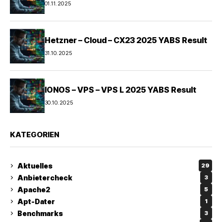
01.11.2025
Hetzner – Cloud – CX23 2025 YABS Result
31.10.2025
IONOS – VPS – VPS L 2025 YABS Result
30.10.2025
KATEGORIEN
Aktuelles
29
Anbietercheck
3
Apache2
5
Apt-Dater
1
Benchmarks
3