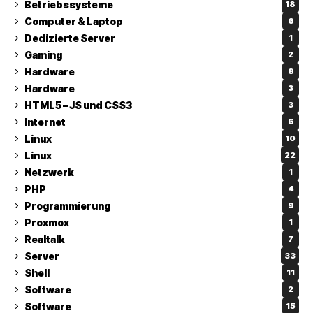
Betriebssysteme
18
Computer & Laptop
6
Dedizierte Server
1
Gaming
2
Hardware
8
Hardware
3
HTML5 – JS und CSS3
3
Internet
6
Linux
10
Linux
22
Netzwerk
1
PHP
4
Programmierung
9
Proxmox
1
Realtalk
7
Server
33
Shell
11
Software
2
Software
15