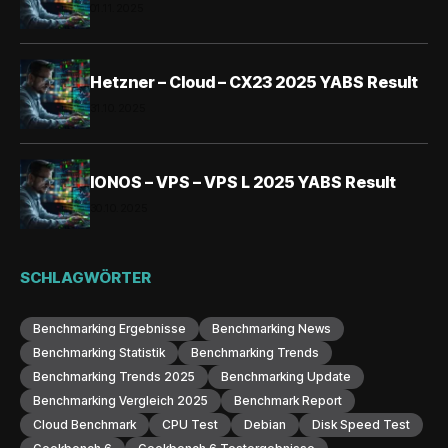
01.11.2025
Hetzner – Cloud – CX23 2025 YABS Result
31.10.2025
IONOS – VPS – VPS L 2025 YABS Result
30.10.2025
SCHLAGWÖRTER
Benchmarking Ergebnisse
Benchmarking News
Benchmarking Statistik
Benchmarking Trends
Benchmarking Trends 2025
Benchmarking Update
Benchmarking Vergleich 2025
Benchmark Report
Cloud Benchmark
CPU Test
Debian
Disk Speed Test