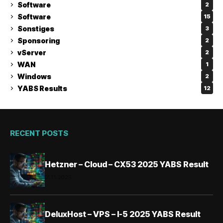
Software
2
Software
15
Sonstiges
3
Sponsoring
2
vServer
2
WAN
1
Windows
2
YABS Results
12
RECENT POSTS
Hetzner – Cloud – CX53 2025 YABS Result
01.11.2025
DeluxHost – VPS – I-5 2025 YABS Result