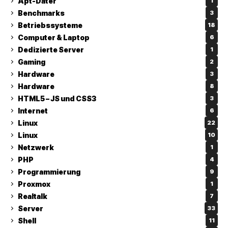
Apt-Dater
1
Benchmarks
3
Betriebssysteme
18
Computer & Laptop
6
Dedizierte Server
1
Gaming
2
Hardware
3
Hardware
8
HTML5 – JS und CSS3
3
Internet
6
Linux
22
Linux
10
Netzwerk
1
PHP
4
Programmierung
9
Proxmox
1
Realtalk
7
Server
33
Shell
11