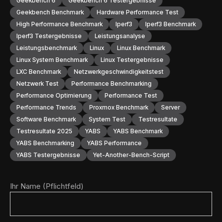
Geekbench 6
Geekbench 6 Testergebnisse
Geekbench Benchmark
Hardware Performance Test
High Performance Benchmark
Iperf3
Iperf3 Benchmark
Iperf3 Testergebnisse
Leistungsanalyse
Leistungsbenchmark
Linux
Linux Benchmark
Linux System Benchmark
Linux Testergebnisse
LXC Benchmark
Netzwerkgeschwindigkeitstest
Netzwerk Test
Performance Benchmarking
Performance Optimierung
Performance Test
Performance Trends
Proxmox Benchmark
Server
Software Benchmark
System Test
Testresultate
Testresultate 2025
YABS
YABS Benchmark
YABS Benchmarking
YABS Performance
YABS Testergebnisse
Yet-Another-Bench-Script
Ihr Name (Pflichtfeld)