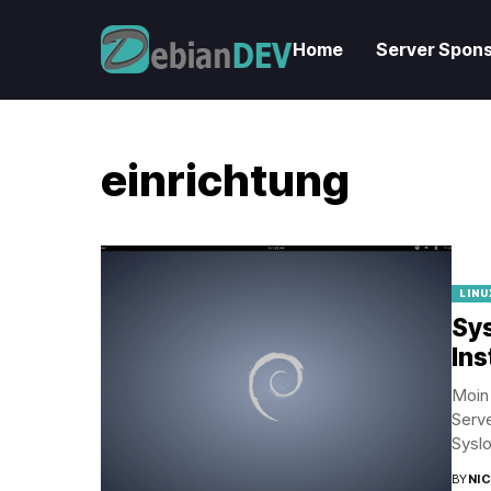
Home
Server Spons
einrichtung
LINU
Sys
Ins
Moin 
Serve
Syslo
BY
NI