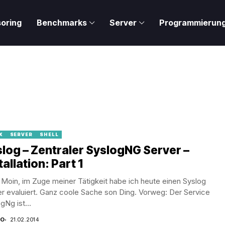
oring
Benchmarks
Server
Programmierun
X
SERVER
SHELL
log – Zentraler SyslogNG Server –
tallation: Part 1
Moin, im Zuge meiner Tätigkeit habe ich heute einen Syslog
r evaluiert. Ganz coole Sache son Ding. Vorweg: Der Service
gNg ist...
CO
21.02.2014