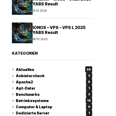
YABS Result
31.10.2025
IONOS – VPS – VPS L 2025
YABS Result
30.10.2025
KATEGORIEN
Aktuelles
29
Anbietercheck
3
Apache2
5
Apt-Dater
1
Benchmarks
3
Betriebssysteme
18
Computer & Laptop
6
Dedizierte Server
1