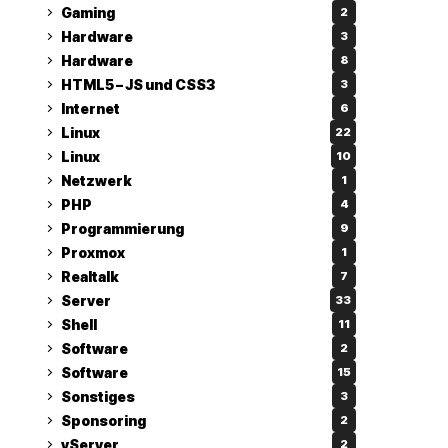
Gaming
2
Hardware
3
Hardware
8
HTML5 – JS und CSS3
3
Internet
6
Linux
22
Linux
10
Netzwerk
1
PHP
4
Programmierung
9
Proxmox
1
Realtalk
7
Server
33
Shell
11
Software
2
Software
15
Sonstiges
3
Sponsoring
2
vServer
2