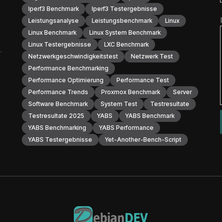
Iperf3 Benchmark
Iperf3 Testergebnisse
Leistungsanalyse
Leistungsbenchmark
Linux
Linux Benchmark
Linux System Benchmark
Linux Testergebnisse
LXC Benchmark
Netzwerkgeschwindigkeitstest
Netzwerk Test
Performance Benchmarking
Performance Optimierung
Performance Test
Performance Trends
Proxmox Benchmark
Server
Software Benchmark
System Test
Testresultate
Testresultate 2025
YABS
YABS Benchmark
YABS Benchmarking
YABS Performance
YABS Testergebnisse
Yet-Another-Bench-Script