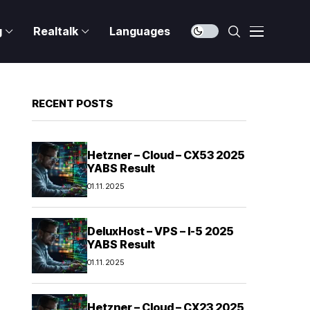
g
Realtalk
Languages
RECENT POSTS
Hetzner – Cloud – CX53 2025
YABS Result
01.11.2025
DeluxHost – VPS – I-5 2025
YABS Result
01.11.2025
Hetzner – Cloud – CX23 2025