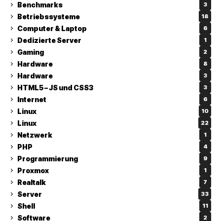
Benchmarks
3
Betriebssysteme
18
Computer & Laptop
6
Dedizierte Server
1
Gaming
2
Hardware
8
Hardware
3
HTML5 – JS und CSS3
3
Internet
6
Linux
10
Linux
22
Netzwerk
1
PHP
4
Programmierung
9
Proxmox
1
Realtalk
7
Server
33
Shell
11
Software
2