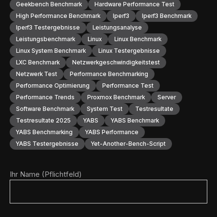
Geekbench Benchmark
Hardware Performance Test
High Performance Benchmark
Iperf3
Iperf3 Benchmark
Iperf3 Testergebnisse
Leistungsanalyse
Leistungsbenchmark
Linux
Linux Benchmark
Linux System Benchmark
Linux Testergebnisse
LXC Benchmark
Netzwerkgeschwindigkeitstest
Netzwerk Test
Performance Benchmarking
Performance Optimierung
Performance Test
Performance Trends
Proxmox Benchmark
Server
Software Benchmark
System Test
Testresultate
Testresultate 2025
YABS
YABS Benchmark
YABS Benchmarking
YABS Performance
YABS Testergebnisse
Yet-Another-Bench-Script
Ihr Name (Pflichtfeld)