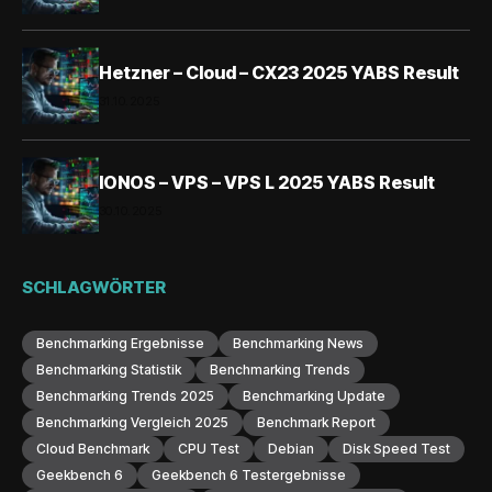
Hetzner – Cloud – CX23 2025 YABS Result
31.10.2025
IONOS – VPS – VPS L 2025 YABS Result
30.10.2025
SCHLAGWÖRTER
Benchmarking Ergebnisse
Benchmarking News
Benchmarking Statistik
Benchmarking Trends
Benchmarking Trends 2025
Benchmarking Update
Benchmarking Vergleich 2025
Benchmark Report
Cloud Benchmark
CPU Test
Debian
Disk Speed Test
Geekbench 6
Geekbench 6 Testergebnisse