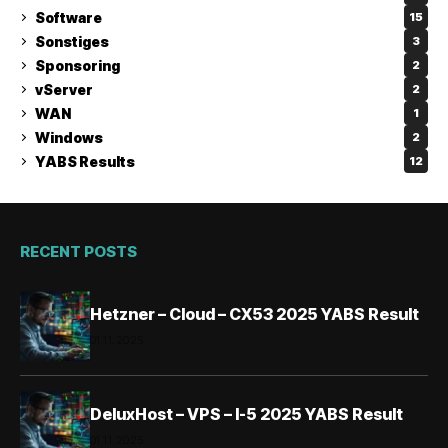
Software
15
Sonstiges
3
Sponsoring
2
vServer
2
WAN
1
Windows
2
YABS Results
12
RECENT POSTS
Hetzner – Cloud – CX53 2025 YABS Result
01.11.2025
DeluxHost – VPS – I-5 2025 YABS Result
01.11.2025