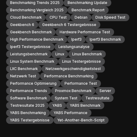
Benchmarking Trends 2025
Benchmarking Update
Benchmarking Vergleich 2025
Benchmark Report
Cloud Benchmark
CPU Test
Debian
Disk Speed Test
Geekbench 6
Geekbench 6 Testergebnisse
Geekbench Benchmark
Hardware Performance Test
High Performance Benchmark
Iperf3
Iperf3 Benchmark
Iperf3 Testergebnisse
Leistungsanalyse
Leistungsbenchmark
Linux
Linux Benchmark
Linux System Benchmark
Linux Testergebnisse
LXC Benchmark
Netzwerkgeschwindigkeitstest
Netzwerk Test
Performance Benchmarking
Performance Optimierung
Performance Test
Performance Trends
Proxmox Benchmark
Server
Software Benchmark
System Test
Testresultate
Testresultate 2025
YABS
YABS Benchmark
YABS Benchmarking
YABS Performance
YABS Testergebnisse
Yet-Another-Bench-Script