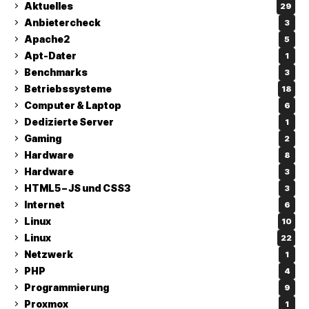
Aktuelles
29
Anbietercheck
3
Apache2
5
Apt-Dater
1
Benchmarks
3
Betriebssysteme
18
Computer & Laptop
6
Dedizierte Server
1
Gaming
2
Hardware
8
Hardware
3
HTML5 – JS und CSS3
3
Internet
6
Linux
10
Linux
22
Netzwerk
1
PHP
4
Programmierung
9
Proxmox
1