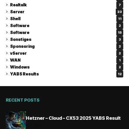
Realtalk
7
Server
33
Shell
11
Software
2
Software
15
Sonstiges
3
Sponsoring
2
vServer
2
WAN
1
Windows
2
YABS Results
12
RECENT POSTS
Hetzner – Cloud – CX53 2025 YABS Result
01.11.2025