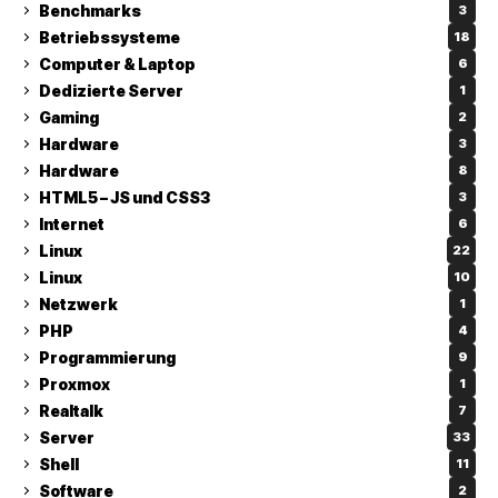
Benchmarks
3
Betriebssysteme
18
Computer & Laptop
6
Dedizierte Server
1
Gaming
2
Hardware
3
Hardware
8
HTML5 – JS und CSS3
3
Internet
6
Linux
22
Linux
10
Netzwerk
1
PHP
4
Programmierung
9
Proxmox
1
Realtalk
7
Server
33
Shell
11
Software
2