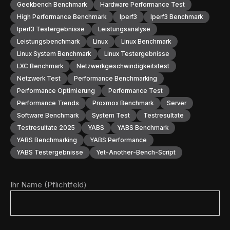
Geekbench Benchmark
Hardware Performance Test
High Performance Benchmark
Iperf3
Iperf3 Benchmark
Iperf3 Testergebnisse
Leistungsanalyse
Leistungsbenchmark
Linux
Linux Benchmark
Linux System Benchmark
Linux Testergebnisse
LXC Benchmark
Netzwerkgeschwindigkeitstest
Netzwerk Test
Performance Benchmarking
Performance Optimierung
Performance Test
Performance Trends
Proxmox Benchmark
Server
Software Benchmark
System Test
Testresultate
Testresultate 2025
YABS
YABS Benchmark
YABS Benchmarking
YABS Performance
YABS Testergebnisse
Yet-Another-Bench-Script
Ihr Name (Pflichtfeld)