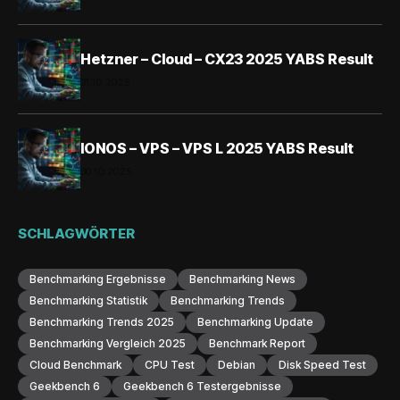
Hetzner – Cloud – CX23 2025 YABS Result
31.10.2025
IONOS – VPS – VPS L 2025 YABS Result
30.10.2025
SCHLAGWÖRTER
Benchmarking Ergebnisse
Benchmarking News
Benchmarking Statistik
Benchmarking Trends
Benchmarking Trends 2025
Benchmarking Update
Benchmarking Vergleich 2025
Benchmark Report
Cloud Benchmark
CPU Test
Debian
Disk Speed Test
Geekbench 6
Geekbench 6 Testergebnisse