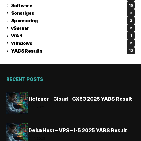
Software
15
Sonstiges
3
Sponsoring
2
vServer
2
WAN
1
Windows
2
YABS Results
12
RECENT POSTS
Hetzner – Cloud – CX53 2025 YABS Result
01.11.2025
DeluxHost – VPS – I-5 2025 YABS Result
01.11.2025