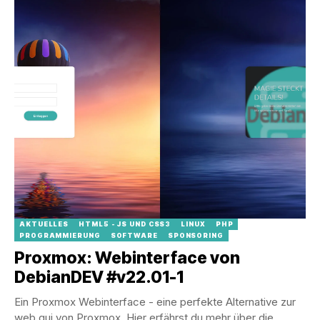
AKTUELLES
HTML5 - JS UND CSS3
LINUX
PHP
PROGRAMMIERUNG
SOFTWARE
SPONSORING
Proxmox: Webinterface von
DebianDEV #v22.01-1
Ein Proxmox Webinterface - eine perfekte Alternative zur
web gui von Proxmox. Hier erfährst du mehr über die