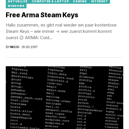
AKTUELLES
COMPUTER & LAPTOP
GAMING
INTERNET
WINDOWS
Free Arma Steam Keys
Hallo zusammen, es gibt mal wieder ein paar kostenlose
Steam Keys – wie immer -> wer zuerst kommt kommt
zuerst 😉 ARMA: Cold...
BY
NICO
01.03.2017