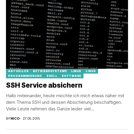
AKTUELLES
BETRIEBSSYSTEME
LINUX
LINUX
PROGRAMMIERUNG
SHELL
SOFTWARE
SSH Service absichern
Hallo miteinander, heute möchte ich mich etwas näher mit
dem Thema SSH und dessen Absicherung beschäftigen.
Viele Leute nehmen das Ganze leider viel...
BY
NICO
27.05.2015