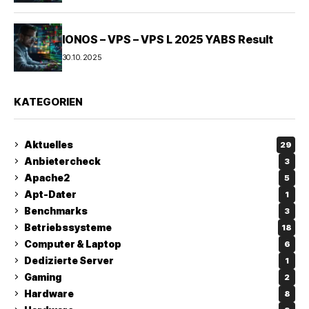
IONOS – VPS – VPS L 2025 YABS Result
30.10.2025
KATEGORIEN
Aktuelles
29
Anbietercheck
3
Apache2
5
Apt-Dater
1
Benchmarks
3
Betriebssysteme
18
Computer & Laptop
6
Dedizierte Server
1
Gaming
2
Hardware
8