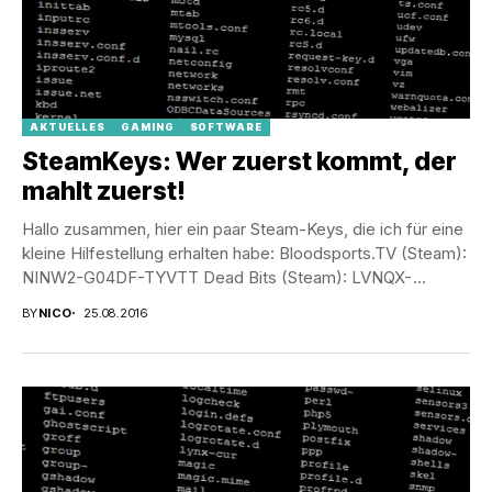
AKTUELLES
GAMING
SOFTWARE
SteamKeys: Wer zuerst kommt, der
mahlt zuerst!
Hallo zusammen, hier ein paar Steam-Keys, die ich für eine
kleine Hilfestellung erhalten habe: Bloodsports.TV (Steam):
NINW2-G04DF-TYVTT Dead Bits (Steam): LVNQX-
P6NM4-5ZXTA Earth 2150...
BY
NICO
25.08.2016