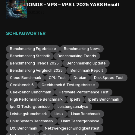
IONOS – VPS – VPS L 2025 YABS Result
30.10.2025
SCHLAGWÖRTER
Benchmarking Ergebnisse
Benchmarking News
Benchmarking Statistik
Benchmarking Trends
Benchmarking Trends 2025
Benchmarking Update
Benchmarking Vergleich 2025
Benchmark Report
Cloud Benchmark
CPU Test
Debian
Disk Speed Test
Geekbench 6
Geekbench 6 Testergebnisse
Geekbench Benchmark
Hardware Performance Test
High Performance Benchmark
Iperf3
Iperf3 Benchmark
Iperf3 Testergebnisse
Leistungsanalyse
Leistungsbenchmark
Linux
Linux Benchmark
Linux System Benchmark
Linux Testergebnisse
LXC Benchmark
Netzwerkgeschwindigkeitstest