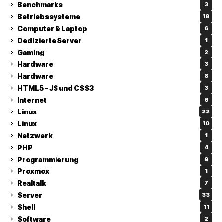
Benchmarks
3
Betriebssysteme
18
Computer & Laptop
6
Dedizierte Server
1
Gaming
2
Hardware
3
Hardware
8
HTML5 – JS und CSS3
3
Internet
6
Linux
22
Linux
10
Netzwerk
1
PHP
4
Programmierung
9
Proxmox
1
Realtalk
7
Server
33
Shell
11
Software
2