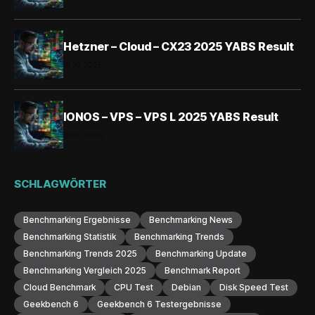
Hetzner – Cloud – CX23 2025 YABS Result
31.10.2025
IONOS – VPS – VPS L 2025 YABS Result
30.10.2025
SCHLAGWÖRTER
Benchmarking Ergebnisse
Benchmarking News
Benchmarking Statistik
Benchmarking Trends
Benchmarking Trends 2025
Benchmarking Update
Benchmarking Vergleich 2025
Benchmark Report
Cloud Benchmark
CPU Test
Debian
Disk Speed Test
Geekbench 6
Geekbench 6 Testergebnisse