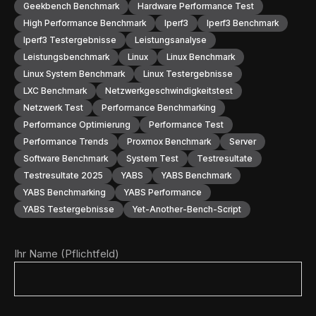
Geekbench Benchmark
Hardware Performance Test
High Performance Benchmark
Iperf3
Iperf3 Benchmark
Iperf3 Testergebnisse
Leistungsanalyse
Leistungsbenchmark
Linux
Linux Benchmark
Linux System Benchmark
Linux Testergebnisse
LXC Benchmark
Netzwerkgeschwindigkeitstest
Netzwerk Test
Performance Benchmarking
Performance Optimierung
Performance Test
Performance Trends
Proxmox Benchmark
Server
Software Benchmark
System Test
Testresultate
Testresultate 2025
YABS
YABS Benchmark
YABS Benchmarking
YABS Performance
YABS Testergebnisse
Yet-Another-Bench-Script
Ihr Name (Pflichtfeld)