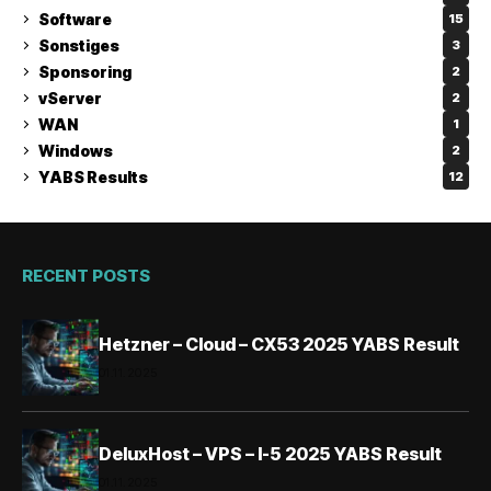
Software
15
Sonstiges
3
Sponsoring
2
vServer
2
WAN
1
Windows
2
YABS Results
12
RECENT POSTS
Hetzner – Cloud – CX53 2025 YABS Result
01.11.2025
DeluxHost – VPS – I-5 2025 YABS Result
01.11.2025