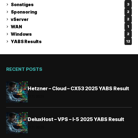
Sonstiges
3
Sponsoring
2
vServer
2
WAN
1
Windows
2
YABS Results
12
RECENT POSTS
Hetzner – Cloud – CX53 2025 YABS Result
01.11.2025
DeluxHost – VPS – I-5 2025 YABS Result
01.11.2025