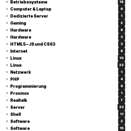
Betriebssysteme
18
Computer & Laptop
6
Dedizierte Server
1
Gaming
2
Hardware
8
Hardware
3
HTML5 – JS und CSS3
3
Internet
6
Linux
10
Linux
22
Netzwerk
1
PHP
4
Programmierung
9
Proxmox
1
Realtalk
7
Server
33
Shell
11
Software
2
Software
15