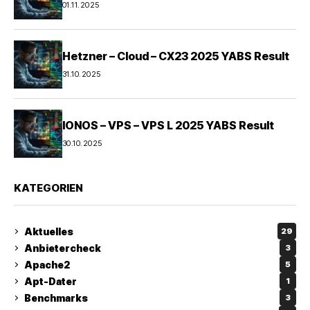
01.11.2025
Hetzner – Cloud – CX23 2025 YABS Result
31.10.2025
IONOS – VPS – VPS L 2025 YABS Result
30.10.2025
KATEGORIEN
Aktuelles
29
Anbietercheck
3
Apache2
5
Apt-Dater
1
Benchmarks
3