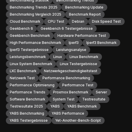
Benchmarking Statistik
Benchmarking Trends
Benchmarking Trends 2025
Benchmarking Update
Benchmarking Vergleich 2025
Benchmark Report
Cloud Benchmark
CPU Test
Debian
Disk Speed Test
Geekbench 6
Geekbench 6 Testergebnisse
Geekbench Benchmark
Hardware Performance Test
High Performance Benchmark
Iperf3
Iperf3 Benchmark
Iperf3 Testergebnisse
Leistungsanalyse
Leistungsbenchmark
Linux
Linux Benchmark
Linux System Benchmark
Linux Testergebnisse
LXC Benchmark
Netzwerkgeschwindigkeitstest
Netzwerk Test
Performance Benchmarking
Performance Optimierung
Performance Test
Performance Trends
Proxmox Benchmark
Server
Software Benchmark
System Test
Testresultate
Testresultate 2025
YABS
YABS Benchmark
YABS Benchmarking
YABS Performance
YABS Testergebnisse
Yet-Another-Bench-Script