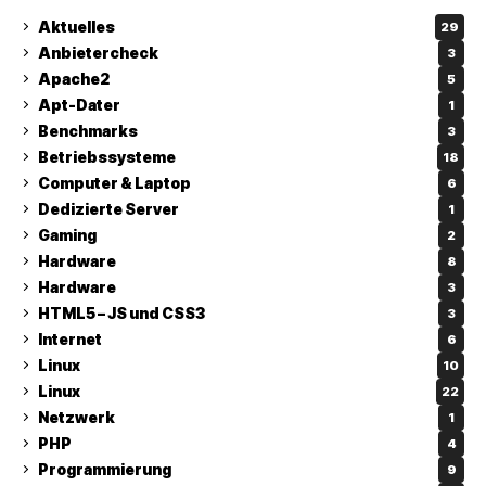
Aktuelles
29
Anbietercheck
3
Apache2
5
Apt-Dater
1
Benchmarks
3
Betriebssysteme
18
Computer & Laptop
6
Dedizierte Server
1
Gaming
2
Hardware
8
Hardware
3
HTML5 – JS und CSS3
3
Internet
6
Linux
10
Linux
22
Netzwerk
1
PHP
4
Programmierung
9