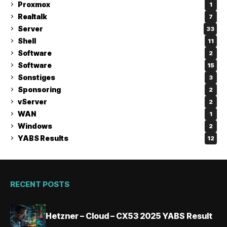
Proxmox
1
Realtalk
7
Server
33
Shell
11
Software
2
Software
15
Sonstiges
3
Sponsoring
2
vServer
2
WAN
1
Windows
2
YABS Results
12
RECENT POSTS
Hetzner – Cloud – CX53 2025 YABS Result