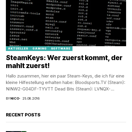
AKTUELLES
GAMING
SOFTWARE
SteamKeys: Wer zuerst kommt, der
mahlt zuerst!
Hallo zusammen, hier ein paar Steam-Keys, die ich für eine
kleine Hilfestellung erhalten habe: Bloodsports.TV (Steam):
NINW2-G04DF-TYVTT Dead Bits (Steam): LVNQX-
P6NM4-5ZXTA Earth 2150...
BY
NICO
25.08.2016
RECENT POSTS