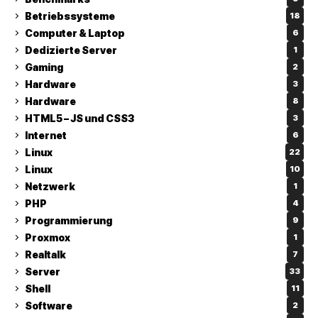
Betriebssysteme
18
Computer & Laptop
6
Dedizierte Server
1
Gaming
2
Hardware
3
Hardware
8
HTML5 – JS und CSS3
3
Internet
6
Linux
22
Linux
10
Netzwerk
1
PHP
4
Programmierung
9
Proxmox
1
Realtalk
7
Server
33
Shell
11
Software
2