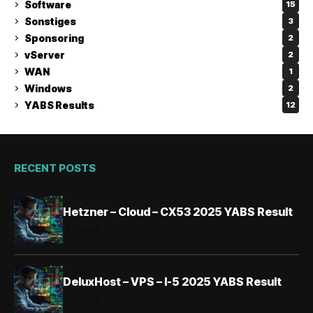
Software
15
Sonstiges
3
Sponsoring
2
vServer
2
WAN
1
Windows
2
YABS Results
12
RECENT POSTS
Hetzner – Cloud – CX53 2025 YABS Result
01.11.2025
DeluxHost – VPS – I-5 2025 YABS Result
01.11.2025