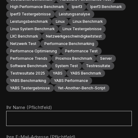
High Performance Benchmark
Iperf3
Iperf3 Benchmark
Iperf3 Testergebnisse
Leistungsanalyse
Leistungsbenchmark
Linux
Linux Benchmark
Linux System Benchmark
Linux Testergebnisse
LXC Benchmark
Netzwerkgeschwindigkeitstest
Netzwerk Test
Performance Benchmarking
Performance Optimierung
Performance Test
Performance Trends
Proxmox Benchmark
Server
Software Benchmark
System Test
Testresultate
Testresultate 2025
YABS
YABS Benchmark
YABS Benchmarking
YABS Performance
YABS Testergebnisse
Yet-Another-Bench-Script
Ihr Name (Pflichtfeld)
Ihre E-Mail-Adresse (Pflichtfeld)