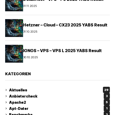
01.11.2025
Hetzner – Cloud – CX23 2025 YABS Result
31.10.2025
IONOS – VPS – VPS L 2025 YABS Result
30.10.2025
KATEGORIEN
Aktuelles
29
Anbietercheck
3
Apache2
5
Apt-Dater
1
Benchmarks
3