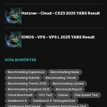
Hetzner – Cloud – CX23 2025 YABS Result
31.10.2025
IONOS – VPS – VPS L 2025 YABS Result
30.10.2025
SCHLAGWÖRTER
Benchmarking Ergebnisse
Benchmarking News
Benchmarking Statistik
Benchmarking Trends
Benchmarking Trends 2025
Benchmarking Update
Benchmarking Vergleich 2025
Benchmark Report
Cloud Benchmark
CPU Test
Debian
Disk Speed Test
Geekbench 6
Geekbench 6 Testergebnisse
Geekbench Benchmark
Hardware Performance Test