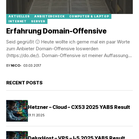
AKTUELLES
ANBIETERCHECK
COMPUTER & LAPTOP
INTERNET
SERVER
Erfahrung Domain-Offensive
Seid gegrüßt 🙂 Heute wollte ich gerne mal ein paar Worte
zum Anbieter Domain-Offensive loswerden
(https://do.de/). Domain-Offensive ist meiner Auffassung
nach primär ein...
BY
NICO
03.03.2017
RECENT POSTS
Hetzner – Cloud – CX53 2025 YABS Result
01.11.2025
DeluxHost – VPS – I-5 2025 YABS Result