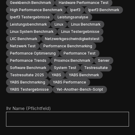
Geekbench Benchmark
Hardware Performance Test
High Performance Benchmark
Iperf3
Iperf3 Benchmark
Iperf3 Testergebnisse
Leistungsanalyse
Leistungsbenchmark
Linux
Linux Benchmark
Linux System Benchmark
Linux Testergebnisse
LXC Benchmark
Netzwerkgeschwindigkeitstest
Netzwerk Test
Performance Benchmarking
Performance Optimierung
Performance Test
Performance Trends
Proxmox Benchmark
Server
Software Benchmark
System Test
Testresultate
Testresultate 2025
YABS
YABS Benchmark
YABS Benchmarking
YABS Performance
YABS Testergebnisse
Yet-Another-Bench-Script
Ihr Name (Pflichtfeld)