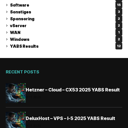
Software
15
Sonstiges
3
Sponsoring
2
vServer
2
WAN
1
Windows
2
YABS Results
12
RECENT POSTS
Hetzner – Cloud – CX53 2025 YABS Result
01.11.2025
DeluxHost – VPS – I-5 2025 YABS Result
01.11.2025