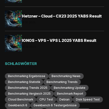
Hetzner – Cloud – CX23 2025 YABS Result
31.10.2025
IONOS – VPS – VPS L 2025 YABS Result
30.10.2025
SCHLAGWÖRTER
Benchmarking Ergebnisse
Benchmarking News
Benchmarking Statistik
Benchmarking Trends
Benchmarking Trends 2025
Benchmarking Update
Benchmarking Vergleich 2025
Benchmark Report
Cloud Benchmark
CPU Test
Debian
Disk Speed Test
Geekbench 6
Geekbench 6 Testergebnisse