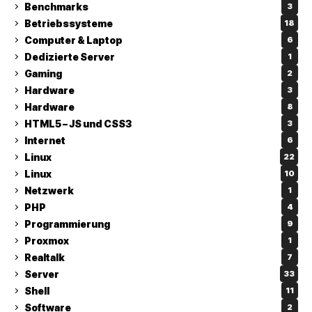
Benchmarks
3
Betriebssysteme
18
Computer & Laptop
6
Dedizierte Server
1
Gaming
2
Hardware
3
Hardware
8
HTML5 – JS und CSS3
3
Internet
6
Linux
22
Linux
10
Netzwerk
1
PHP
4
Programmierung
9
Proxmox
1
Realtalk
7
Server
33
Shell
11
Software
2