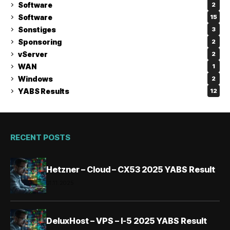
Software
2
Software
15
Sonstiges
3
Sponsoring
2
vServer
2
WAN
1
Windows
2
YABS Results
12
RECENT POSTS
Hetzner – Cloud – CX53 2025 YABS Result
01.11.2025
DeluxHost – VPS – I-5 2025 YABS Result