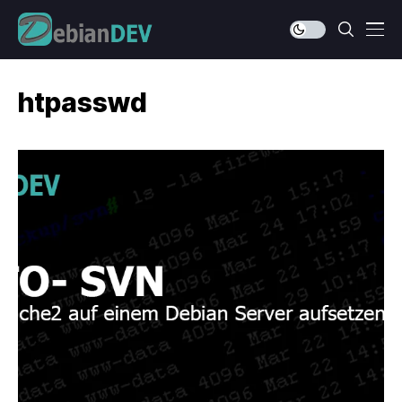
htpasswd