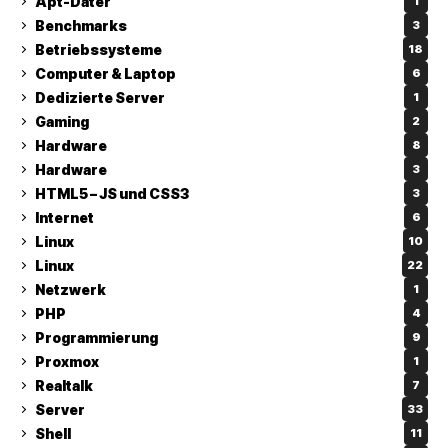
Apt-Dater
1
Benchmarks
3
Betriebssysteme
18
Computer & Laptop
6
Dedizierte Server
1
Gaming
2
Hardware
8
Hardware
3
HTML5 – JS und CSS3
3
Internet
6
Linux
10
Linux
22
Netzwerk
1
PHP
4
Programmierung
9
Proxmox
1
Realtalk
7
Server
33
Shell
11