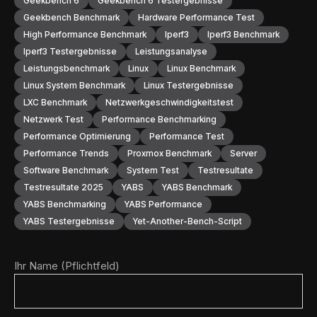
Geekbench 6
Geekbench 6 Testergebnisse
Geekbench Benchmark
Hardware Performance Test
High Performance Benchmark
Iperf3
Iperf3 Benchmark
Iperf3 Testergebnisse
Leistungsanalyse
Leistungsbenchmark
Linux
Linux Benchmark
Linux System Benchmark
Linux Testergebnisse
LXC Benchmark
Netzwerkgeschwindigkeitstest
Netzwerk Test
Performance Benchmarking
Performance Optimierung
Performance Test
Performance Trends
Proxmox Benchmark
Server
Software Benchmark
System Test
Testresultate
Testresultate 2025
YABS
YABS Benchmark
YABS Benchmarking
YABS Performance
YABS Testergebnisse
Yet-Another-Bench-Script
Ihr Name (Pflichtfeld)