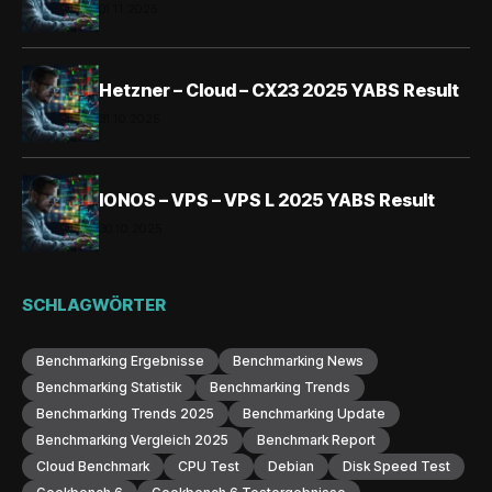
01.11.2025
Hetzner – Cloud – CX23 2025 YABS Result
31.10.2025
IONOS – VPS – VPS L 2025 YABS Result
30.10.2025
SCHLAGWÖRTER
Benchmarking Ergebnisse
Benchmarking News
Benchmarking Statistik
Benchmarking Trends
Benchmarking Trends 2025
Benchmarking Update
Benchmarking Vergleich 2025
Benchmark Report
Cloud Benchmark
CPU Test
Debian
Disk Speed Test