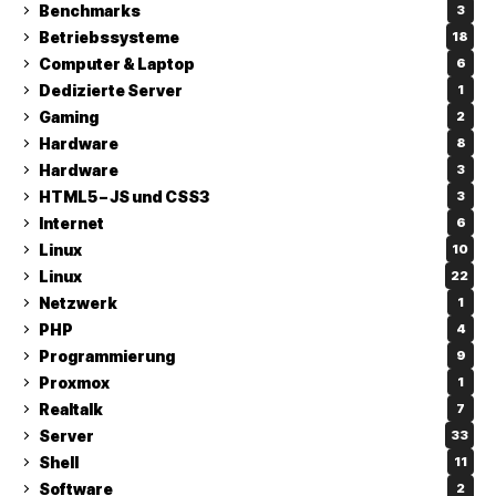
Benchmarks
3
Betriebssysteme
18
Computer & Laptop
6
Dedizierte Server
1
Gaming
2
Hardware
8
Hardware
3
HTML5 – JS und CSS3
3
Internet
6
Linux
10
Linux
22
Netzwerk
1
PHP
4
Programmierung
9
Proxmox
1
Realtalk
7
Server
33
Shell
11
Software
2