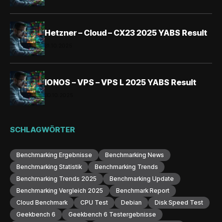
Hetzner – Cloud – CX23 2025 YABS Result
31.10.2025
IONOS – VPS – VPS L 2025 YABS Result
30.10.2025
SCHLAGWÖRTER
Benchmarking Ergebnisse
Benchmarking News
Benchmarking Statistik
Benchmarking Trends
Benchmarking Trends 2025
Benchmarking Update
Benchmarking Vergleich 2025
Benchmark Report
Cloud Benchmark
CPU Test
Debian
Disk Speed Test
Geekbench 6
Geekbench 6 Testergebnisse