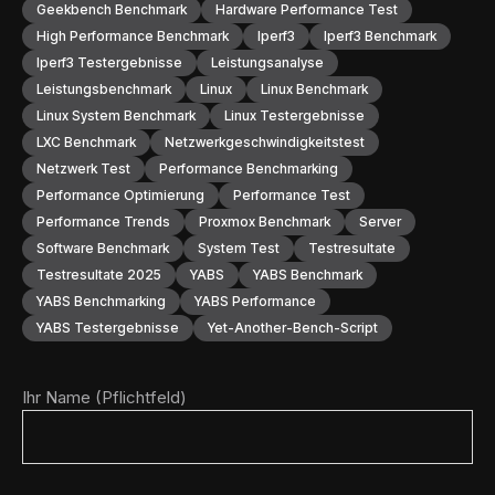
Geekbench Benchmark
Hardware Performance Test
High Performance Benchmark
Iperf3
Iperf3 Benchmark
Iperf3 Testergebnisse
Leistungsanalyse
Leistungsbenchmark
Linux
Linux Benchmark
Linux System Benchmark
Linux Testergebnisse
LXC Benchmark
Netzwerkgeschwindigkeitstest
Netzwerk Test
Performance Benchmarking
Performance Optimierung
Performance Test
Performance Trends
Proxmox Benchmark
Server
Software Benchmark
System Test
Testresultate
Testresultate 2025
YABS
YABS Benchmark
YABS Benchmarking
YABS Performance
YABS Testergebnisse
Yet-Another-Bench-Script
Ihr Name (Pflichtfeld)