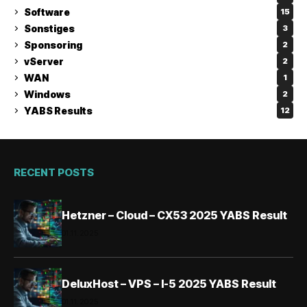
Software
15
Sonstiges
3
Sponsoring
2
vServer
2
WAN
1
Windows
2
YABS Results
12
RECENT POSTS
Hetzner – Cloud – CX53 2025 YABS Result
01.11.2025
DeluxHost – VPS – I-5 2025 YABS Result
01.11.2025