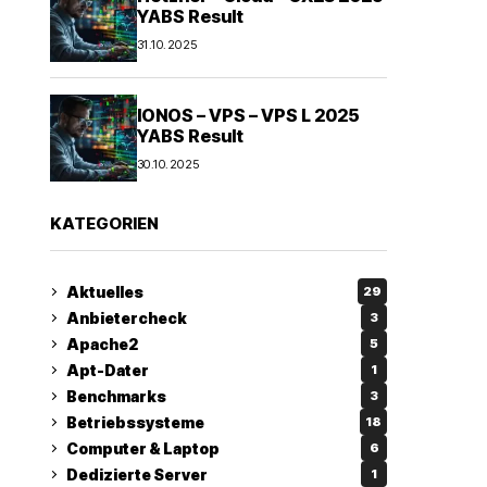
YABS Result
31.10.2025
IONOS – VPS – VPS L 2025
YABS Result
30.10.2025
KATEGORIEN
Aktuelles
29
Anbietercheck
3
Apache2
5
Apt-Dater
1
Benchmarks
3
Betriebssysteme
18
Computer & Laptop
6
Dedizierte Server
1