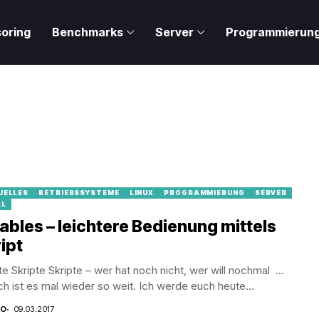
oring
Benchmarks
Server
Programmierun
UELLES
BETRIEBSSYSTEME
LINUX
PROGRAMMIERUNG
SERVER
LL
ables – leichtere Bedienung mittels
ipt
te Skripte Skripte – wer hat noch nicht, wer will nochmal …
ch ist es mal wieder so weit. Ich werde euch heute...
CO
09.03.2017