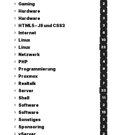
Gaming
2
Hardware
8
Hardware
3
HTML5 – JS und CSS3
3
Internet
6
Linux
10
Linux
22
Netzwerk
1
PHP
4
Programmierung
9
Proxmox
1
Realtalk
7
Server
33
Shell
11
Software
2
Software
15
Sonstiges
3
Sponsoring
2
vServer
2