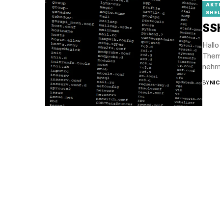
AKT
SHE
SS
Hallo
Them
nehme
BY
NI