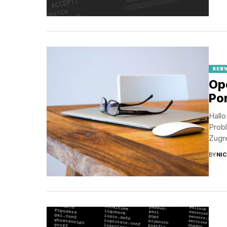
SER
Op
Por
Hallo
Prob
Zugr
BY
NI