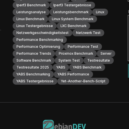
Iperf3 Benchmark
Iperf3 Testergebnisse
Leistungsanalyse
Leistungsbenchmark
Linux
Linux Benchmark
Linux System Benchmark
Linux Testergebnisse
LXC Benchmark
Netzwerkgeschwindigkeitstest
Netzwerk Test
Performance Benchmarking
Performance Optimierung
Performance Test
Performance Trends
Proxmox Benchmark
Server
Software Benchmark
System Test
Testresultate
Testresultate 2025
YABS
YABS Benchmark
YABS Benchmarking
YABS Performance
YABS Testergebnisse
Yet-Another-Bench-Script