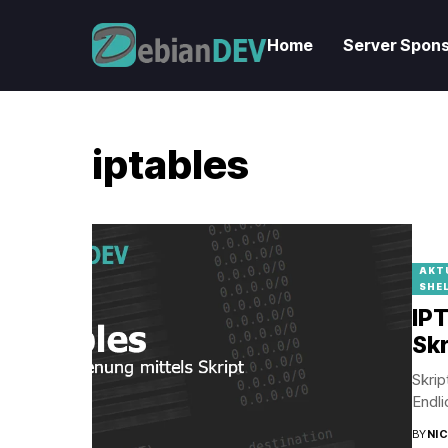
Home
Server Spons
iptables
AKT
SHE
IPT
Skr
Skrip
Endli
BY
NI