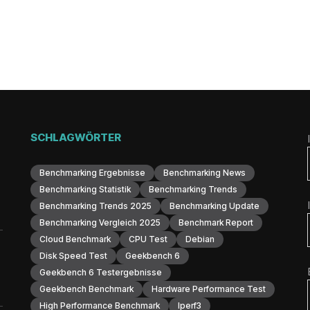
SCHLAGWÖRTER
Benchmarking Ergebnisse
Benchmarking News
Benchmarking Statistik
Benchmarking Trends
Benchmarking Trends 2025
Benchmarking Update
Benchmarking Vergleich 2025
Benchmark Report
Cloud Benchmark
CPU Test
Debian
Disk Speed Test
Geekbench 6
Geekbench 6 Testergebnisse
Geekbench Benchmark
Hardware Performance Test
High Performance Benchmark
Iperf3