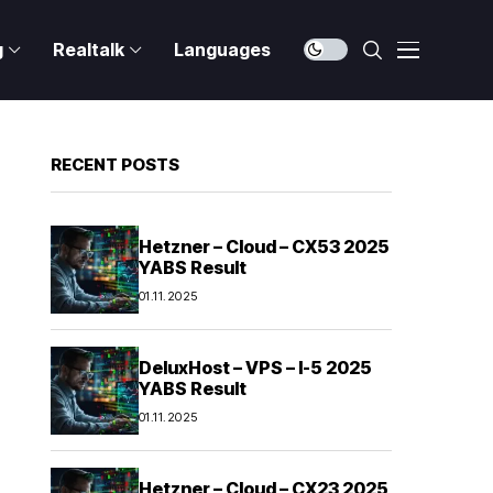
g
Realtalk
Languages
RECENT POSTS
Hetzner – Cloud – CX53 2025
YABS Result
01.11.2025
DeluxHost – VPS – I-5 2025
YABS Result
01.11.2025
Hetzner – Cloud – CX23 2025