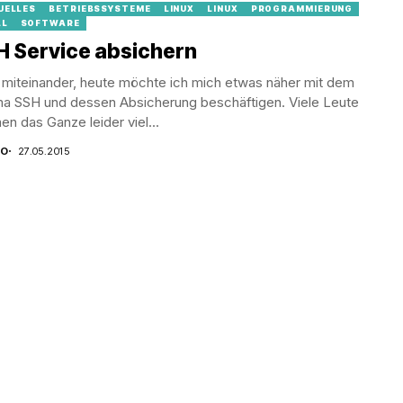
UELLES
BETRIEBSSYSTEME
LINUX
LINUX
PROGRAMMIERUNG
LL
SOFTWARE
H Service absichern
 miteinander, heute möchte ich mich etwas näher mit dem
a SSH und dessen Absicherung beschäftigen. Viele Leute
n das Ganze leider viel...
CO
27.05.2015