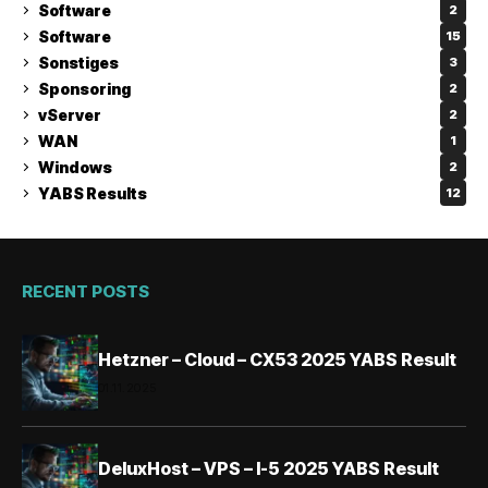
Software
2
Software
15
Sonstiges
3
Sponsoring
2
vServer
2
WAN
1
Windows
2
YABS Results
12
RECENT POSTS
Hetzner – Cloud – CX53 2025 YABS Result
01.11.2025
DeluxHost – VPS – I-5 2025 YABS Result