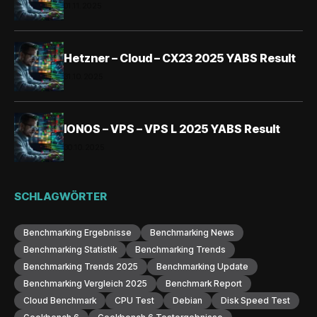
01.11.2025
Hetzner – Cloud – CX23 2025 YABS Result
31.10.2025
IONOS – VPS – VPS L 2025 YABS Result
30.10.2025
SCHLAGWÖRTER
Benchmarking Ergebnisse
Benchmarking News
Benchmarking Statistik
Benchmarking Trends
Benchmarking Trends 2025
Benchmarking Update
Benchmarking Vergleich 2025
Benchmark Report
Cloud Benchmark
CPU Test
Debian
Disk Speed Test