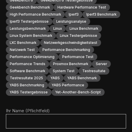
Geekbench 6
Geekbench 6 Testergebnisse
Geekbench Benchmark
Hardware Performance Test
High Performance Benchmark
Iperf3
Iperf3 Benchmark
Iperf3 Testergebnisse
Leistungsanalyse
Leistungsbenchmark
Linux
Linux Benchmark
Linux System Benchmark
Linux Testergebnisse
LXC Benchmark
Netzwerkgeschwindigkeitstest
Netzwerk Test
Performance Benchmarking
Performance Optimierung
Performance Test
Performance Trends
Proxmox Benchmark
Server
Software Benchmark
System Test
Testresultate
Testresultate 2025
YABS
YABS Benchmark
YABS Benchmarking
YABS Performance
YABS Testergebnisse
Yet-Another-Bench-Script
Ihr Name (Pflichtfeld)