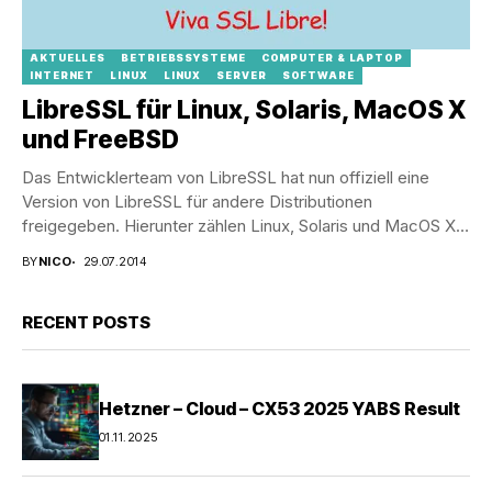
AKTUELLES
BETRIEBSSYSTEME
COMPUTER & LAPTOP
INTERNET
LINUX
LINUX
SERVER
SOFTWARE
LibreSSL für Linux, Solaris, MacOS X
und FreeBSD
Das Entwicklerteam von LibreSSL hat nun offiziell eine
Version von LibreSSL für andere Distributionen
freigegeben. Hierunter zählen Linux, Solaris und MacOS X
und...
BY
NICO
29.07.2014
RECENT POSTS
Hetzner – Cloud – CX53 2025 YABS Result
01.11.2025