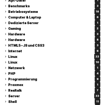
Apt-Dater
1
Benchmarks
3
Betriebssysteme
18
Computer & Laptop
6
Dedizierte Server
1
Gaming
2
Hardware
3
Hardware
8
HTML5 – JS und CSS3
3
Internet
6
Linux
22
Linux
10
Netzwerk
1
PHP
4
Programmierung
9
Proxmox
1
Realtalk
7
Server
33
Shell
11