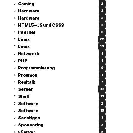
Gaming
2
Hardware
3
Hardware
8
HTML5 – JS und CSS3
3
Internet
6
Linux
22
Linux
10
Netzwerk
1
PHP
4
Programmierung
9
Proxmox
1
Realtalk
7
Server
33
Shell
11
Software
2
Software
15
Sonstiges
3
Sponsoring
2
vServer
2