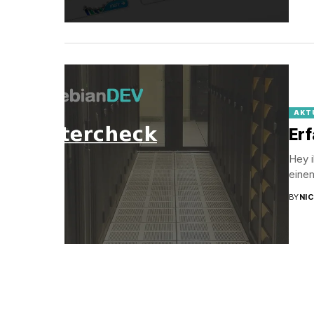
AKT
Er
Hey i
einem
BY
NI