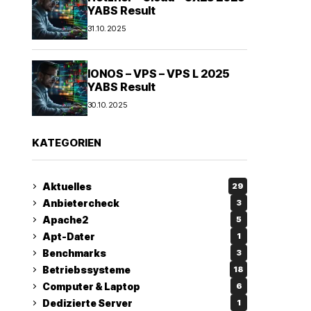
YABS Result
31.10.2025
IONOS – VPS – VPS L 2025
YABS Result
30.10.2025
KATEGORIEN
Aktuelles
29
Anbietercheck
3
Apache2
5
Apt-Dater
1
Benchmarks
3
Betriebssysteme
18
Computer & Laptop
6
Dedizierte Server
1