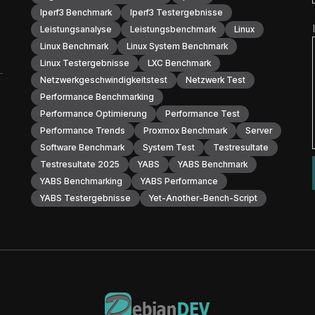
Iperf3 Benchmark
Iperf3 Testergebnisse
Leistungsanalyse
Leistungsbenchmark
Linux
Linux Benchmark
Linux System Benchmark
Linux Testergebnisse
LXC Benchmark
Netzwerkgeschwindigkeitstest
Netzwerk Test
Performance Benchmarking
Performance Optimierung
Performance Test
Performance Trends
Proxmox Benchmark
Server
Software Benchmark
System Test
Testresultate
Testresultate 2025
YABS
YABS Benchmark
YABS Benchmarking
YABS Performance
YABS Testergebnisse
Yet-Another-Bench-Script