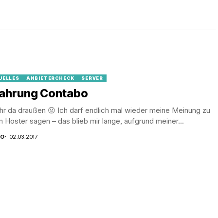
UELLES
ANBIETERCHECK
SERVER
fahrung Contabo
hr da draußen 😛 Ich darf endlich mal wieder meine Meinung zu
 Hoster sagen – das blieb mir lange, aufgrund meiner...
CO
02.03.2017