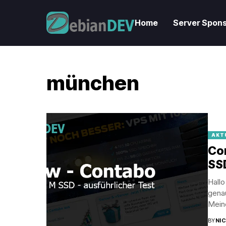
Home
Server Spons
münchen
AKT
Con
SS
Hall
gena
Meine
BY
NI