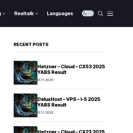
g
Realtalk
Languages
RECENT POSTS
Hetzner – Cloud – CX53 2025
YABS Result
01.11.2025
DeluxHost – VPS – I-5 2025
YABS Result
01.11.2025
Hetzner – Cloud – CX23 2025