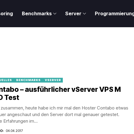
oring
Benchmarks
Server
Programmierun
UELLES
BENCHMARKS
VSERVER
tabo – ausführlicher vServer VPS M
D Test
o zusammen, heute habe ich mir mal den Hoster Contabo etwas
uer angeschaut und den Server dort mal genauer getestet.
 Erfahrungen im...
CO
04.04.2017