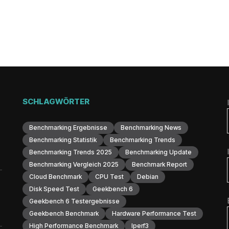
SCHLAGWÖRTER
Benchmarking Ergebnisse
Benchmarking News
Benchmarking Statistik
Benchmarking Trends
Benchmarking Trends 2025
Benchmarking Update
Benchmarking Vergleich 2025
Benchmark Report
Cloud Benchmark
CPU Test
Debian
Disk Speed Test
Geekbench 6
Geekbench 6 Testergebnisse
Geekbench Benchmark
Hardware Performance Test
High Performance Benchmark
Iperf3