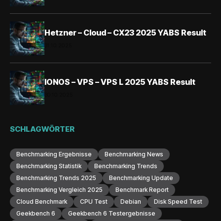
Hetzner – Cloud – CX23 2025 YABS Result
31.10.2025
IONOS – VPS – VPS L 2025 YABS Result
30.10.2025
SCHLAGWÖRTER
Benchmarking Ergebnisse
Benchmarking News
Benchmarking Statistik
Benchmarking Trends
Benchmarking Trends 2025
Benchmarking Update
Benchmarking Vergleich 2025
Benchmark Report
Cloud Benchmark
CPU Test
Debian
Disk Speed Test
Geekbench 6
Geekbench 6 Testergebnisse