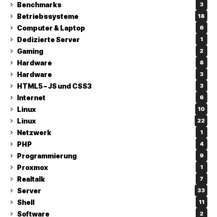
Benchmarks
3
Betriebssysteme
18
Computer & Laptop
6
Dedizierte Server
1
Gaming
2
Hardware
8
Hardware
3
HTML5 – JS und CSS3
3
Internet
6
Linux
10
Linux
22
Netzwerk
1
PHP
4
Programmierung
9
Proxmox
1
Realtalk
7
Server
33
Shell
11
Software
2