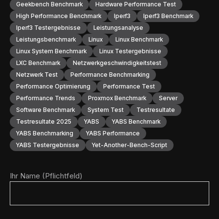
Geekbench Benchmark
Hardware Performance Test
High Performance Benchmark
Iperf3
Iperf3 Benchmark
Iperf3 Testergebnisse
Leistungsanalyse
Leistungsbenchmark
Linux
Linux Benchmark
Linux System Benchmark
Linux Testergebnisse
LXC Benchmark
Netzwerkgeschwindigkeitstest
Netzwerk Test
Performance Benchmarking
Performance Optimierung
Performance Test
Performance Trends
Proxmox Benchmark
Server
Software Benchmark
System Test
Testresultate
Testresultate 2025
YABS
YABS Benchmark
YABS Benchmarking
YABS Performance
YABS Testergebnisse
Yet-Another-Bench-Script
Ihr Name (Pflichtfeld)