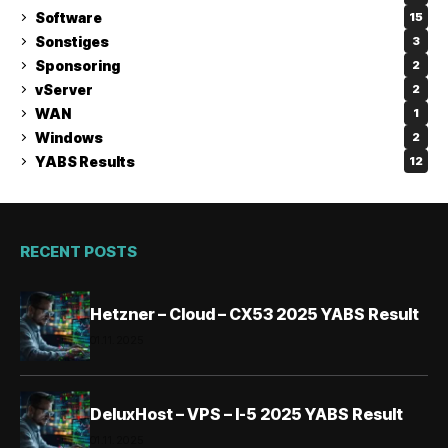
Software
15
Sonstiges
3
Sponsoring
2
vServer
2
WAN
1
Windows
2
YABS Results
12
RECENT POSTS
Hetzner – Cloud – CX53 2025 YABS Result
01.11.2025
DeluxHost – VPS – I-5 2025 YABS Result
01.11.2025