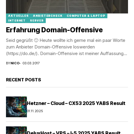
AKTUELLES
ANBIETERCHECK
COMPUTER & LAPTOP
INTERNET
SERVER
Erfahrung Domain-Offensive
Seid gegrüßt 🙂 Heute wollte ich gerne mal ein paar Worte
zum Anbieter Domain-Offensive loswerden
(https://do.de/). Domain-Offensive ist meiner Auffassung
nach primär ein...
BY
NICO
03.03.2017
RECENT POSTS
Hetzner – Cloud – CX53 2025 YABS Result
01.11.2025
DeluxHost – VPS – I-5 2025 YABS Result