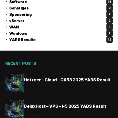
Software
15
Sonstiges
3
Sponsoring
2
vServer
2
WAN
1
Windows
2
YABS Results
12
RECENT POSTS
Hetzner – Cloud – CX53 2025 YABS Result
01.11.2025
DeluxHost – VPS – I-5 2025 YABS Result
01.11.2025