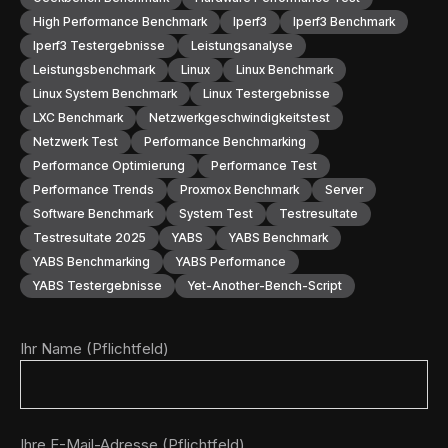
High Performance Benchmark
Iperf3
Iperf3 Benchmark
Iperf3 Testergebnisse
Leistungsanalyse
Leistungsbenchmark
Linux
Linux Benchmark
Linux System Benchmark
Linux Testergebnisse
LXC Benchmark
Netzwerkgeschwindigkeitstest
Netzwerk Test
Performance Benchmarking
Performance Optimierung
Performance Test
Performance Trends
Proxmox Benchmark
Server
Software Benchmark
System Test
Testresultate
Testresultate 2025
YABS
YABS Benchmark
YABS Benchmarking
YABS Performance
YABS Testergebnisse
Yet-Another-Bench-Script
Ihr Name (Pflichtfeld)
Ihre E-Mail-Adresse (Pflichtfeld)