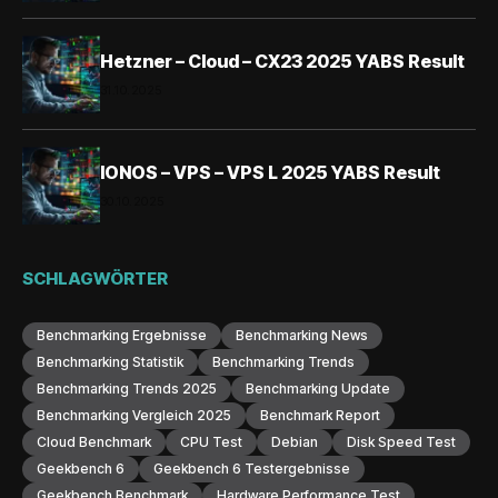
Hetzner – Cloud – CX23 2025 YABS Result
31.10.2025
IONOS – VPS – VPS L 2025 YABS Result
30.10.2025
SCHLAGWÖRTER
Benchmarking Ergebnisse
Benchmarking News
Benchmarking Statistik
Benchmarking Trends
Benchmarking Trends 2025
Benchmarking Update
Benchmarking Vergleich 2025
Benchmark Report
Cloud Benchmark
CPU Test
Debian
Disk Speed Test
Geekbench 6
Geekbench 6 Testergebnisse
Geekbench Benchmark
Hardware Performance Test