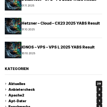
01.11.2025
Hetzner – Cloud – CX23 2025 YABS Result
31.10.2025
IONOS – VPS – VPS L 2025 YABS Result
30.10.2025
KATEGORIEN
Aktuelles
29
Anbietercheck
3
Apache2
5
Apt-Dater
1
Benchmarks
3