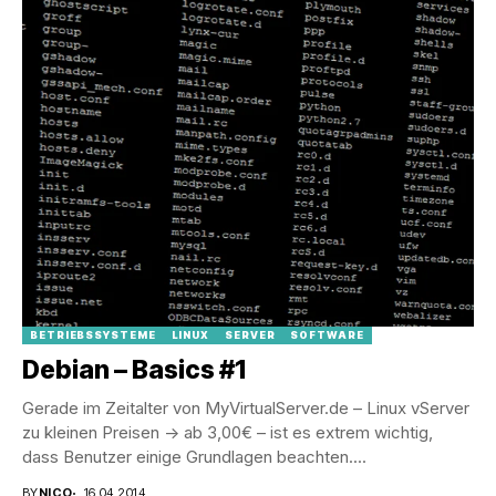
BETRIEBSSYSTEME
LINUX
SERVER
SOFTWARE
Debian – Basics #1
Gerade im Zeitalter von MyVirtualServer.de – Linux vServer
zu kleinen Preisen -> ab 3,00€ – ist es extrem wichtig,
dass Benutzer einige Grundlagen beachten....
BY
NICO
16.04.2014