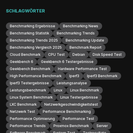
SCHLAGWÖRTER
Benchmarking Ergebnisse
Benchmarking News
Benchmarking Statistik
Benchmarking Trends
Benchmarking Trends 2025
Benchmarking Update
Benchmarking Vergleich 2025
Benchmark Report
Cloud Benchmark
CPU Test
Debian
Disk Speed Test
Geekbench 6
Geekbench 6 Testergebnisse
Geekbench Benchmark
Hardware Performance Test
High Performance Benchmark
Iperf3
Iperf3 Benchmark
Iperf3 Testergebnisse
Leistungsanalyse
Leistungsbenchmark
Linux
Linux Benchmark
Linux System Benchmark
Linux Testergebnisse
LXC Benchmark
Netzwerkgeschwindigkeitstest
Netzwerk Test
Performance Benchmarking
Performance Optimierung
Performance Test
Performance Trends
Proxmox Benchmark
Server
Software Benchmark
System Test
Testresultate