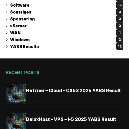
Software
15
Sonstiges
3
Sponsoring
2
vServer
2
WAN
1
Windows
2
YABS Results
12
RECENT POSTS
Hetzner – Cloud – CX53 2025 YABS Result
01.11.2025
DeluxHost – VPS – I-5 2025 YABS Result
01.11.2025