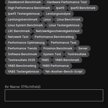
Geekbench Benchmark
Hardware Performance Test
High Performance Benchmark
Iperf3
Iperf3 Benchmark
Iperf3 Testergebnisse
Leistungsanalyse
Leistungsbenchmark
Linux
Linux Benchmark
Linux System Benchmark
Linux Testergebnisse
LXC Benchmark
Netzwerkgeschwindigkeitstest
Netzwerk Test
Performance Benchmarking
Performance Optimierung
Performance Test
Performance Trends
Proxmox Benchmark
Server
Software Benchmark
System Test
Testresultate
Testresultate 2025
YABS
YABS Benchmark
YABS Benchmarking
YABS Performance
YABS Testergebnisse
Yet-Another-Bench-Script
Ihr Name (Pflichtfeld)