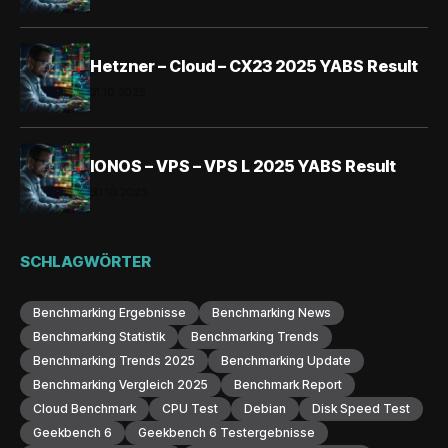
Hetzner – Cloud – CX23 2025 YABS Result
31.10.2025
IONOS – VPS – VPS L 2025 YABS Result
30.10.2025
SCHLAGWÖRTER
Benchmarking Ergebnisse
Benchmarking News
Benchmarking Statistik
Benchmarking Trends
Benchmarking Trends 2025
Benchmarking Update
Benchmarking Vergleich 2025
Benchmark Report
Cloud Benchmark
CPU Test
Debian
Disk Speed Test
Geekbench 6
Geekbench 6 Testergebnisse