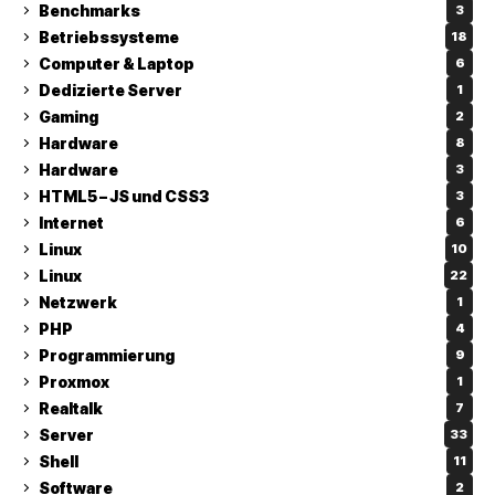
Benchmarks
3
Betriebssysteme
18
Computer & Laptop
6
Dedizierte Server
1
Gaming
2
Hardware
8
Hardware
3
HTML5 – JS und CSS3
3
Internet
6
Linux
10
Linux
22
Netzwerk
1
PHP
4
Programmierung
9
Proxmox
1
Realtalk
7
Server
33
Shell
11
Software
2