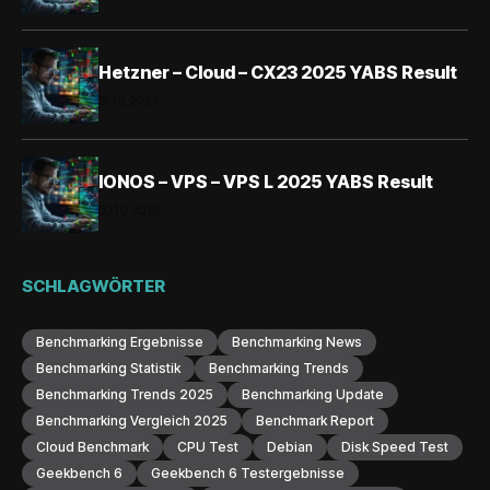
Hetzner – Cloud – CX23 2025 YABS Result
31.10.2025
IONOS – VPS – VPS L 2025 YABS Result
30.10.2025
SCHLAGWÖRTER
Benchmarking Ergebnisse
Benchmarking News
Benchmarking Statistik
Benchmarking Trends
Benchmarking Trends 2025
Benchmarking Update
Benchmarking Vergleich 2025
Benchmark Report
Cloud Benchmark
CPU Test
Debian
Disk Speed Test
Geekbench 6
Geekbench 6 Testergebnisse