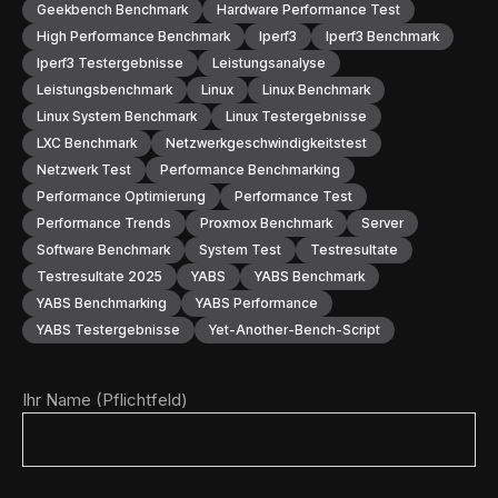
Geekbench Benchmark
Hardware Performance Test
High Performance Benchmark
Iperf3
Iperf3 Benchmark
Iperf3 Testergebnisse
Leistungsanalyse
Leistungsbenchmark
Linux
Linux Benchmark
Linux System Benchmark
Linux Testergebnisse
LXC Benchmark
Netzwerkgeschwindigkeitstest
Netzwerk Test
Performance Benchmarking
Performance Optimierung
Performance Test
Performance Trends
Proxmox Benchmark
Server
Software Benchmark
System Test
Testresultate
Testresultate 2025
YABS
YABS Benchmark
YABS Benchmarking
YABS Performance
YABS Testergebnisse
Yet-Another-Bench-Script
Ihr Name (Pflichtfeld)