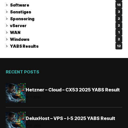
Software
15
Sonstiges
3
Sponsoring
2
vServer
2
WAN
1
Windows
2
YABS Results
12
RECENT POSTS
Hetzner – Cloud – CX53 2025 YABS Result
01.11.2025
DeluxHost – VPS – I-5 2025 YABS Result
01.11.2025