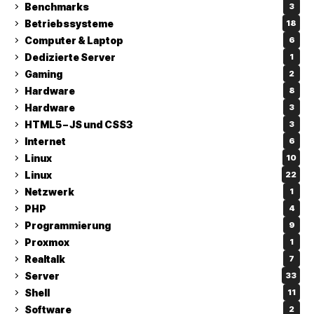
Benchmarks
3
Betriebssysteme
18
Computer & Laptop
6
Dedizierte Server
1
Gaming
2
Hardware
8
Hardware
3
HTML5 – JS und CSS3
3
Internet
6
Linux
10
Linux
22
Netzwerk
1
PHP
4
Programmierung
9
Proxmox
1
Realtalk
7
Server
33
Shell
11
Software
2