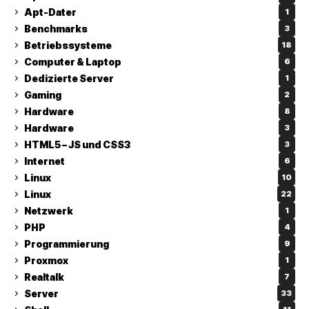
Apt-Dater
1
Benchmarks
3
Betriebssysteme
18
Computer & Laptop
6
Dedizierte Server
1
Gaming
2
Hardware
8
Hardware
3
HTML5 – JS und CSS3
3
Internet
6
Linux
10
Linux
22
Netzwerk
1
PHP
4
Programmierung
9
Proxmox
1
Realtalk
7
Server
33