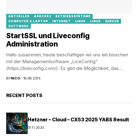
AKTUELLES
APACHE2
BETRIEBSSYSTEME
COMPUTER & LAPTOP
INTERNET
LINUX
LINUX
SERVER
SOFTWARE
StartSSL und Liveconfig
Administration
Hallo zusammen, heute beschäftigen wir uns ein bisschen
mit der Managementsoftware „LiceConfig“
(https://liveconfig.com/). Es gibt die Möglichkeit, das
Administrationspanel mit einem gültigen SSL...
BY
NICO
16.09.2015
RECENT POSTS
Hetzner – Cloud – CX53 2025 YABS Result
01.11.2025