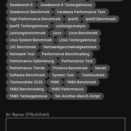
Geekbench 6
Geekbench 6 Testergebnisse
Geekbench Benchmark
Hardware Performance Test
High Performance Benchmark
Iperf3
Iperf3 Benchmark
Iperf3 Testergebnisse
Leistungsanalyse
Leistungsbenchmark
Linux
Linux Benchmark
Linux System Benchmark
Linux Testergebnisse
LXC Benchmark
Netzwerkgeschwindigkeitstest
Netzwerk Test
Performance Benchmarking
Performance Optimierung
Performance Test
Performance Trends
Proxmox Benchmark
Server
Software Benchmark
System Test
Testresultate
Testresultate 2025
YABS
YABS Benchmark
YABS Benchmarking
YABS Performance
YABS Testergebnisse
Yet-Another-Bench-Script
Ihr Name (Pflichtfeld)