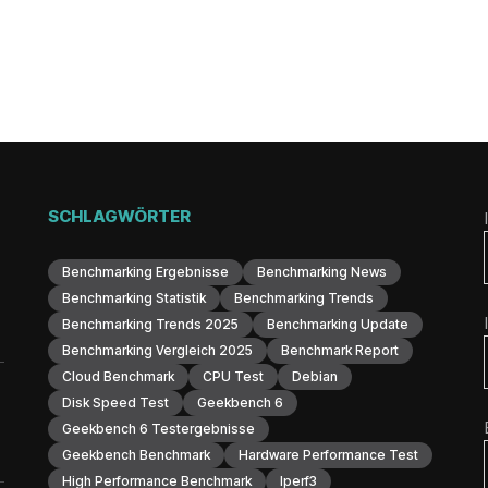
SCHLAGWÖRTER
Benchmarking Ergebnisse
Benchmarking News
Benchmarking Statistik
Benchmarking Trends
Benchmarking Trends 2025
Benchmarking Update
Benchmarking Vergleich 2025
Benchmark Report
Cloud Benchmark
CPU Test
Debian
Disk Speed Test
Geekbench 6
Geekbench 6 Testergebnisse
Geekbench Benchmark
Hardware Performance Test
High Performance Benchmark
Iperf3