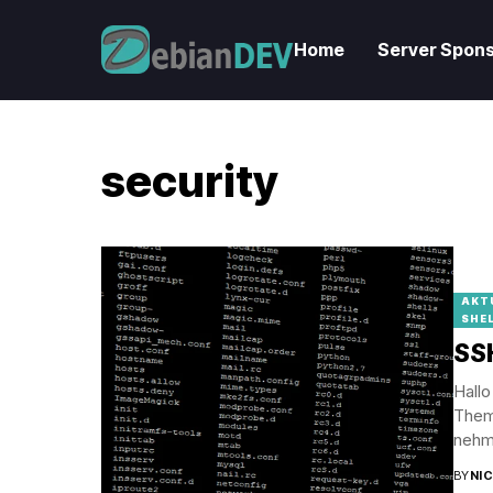
Home
Server Spons
security
AKT
SHE
SS
Hallo
Them
nehme
BY
NI