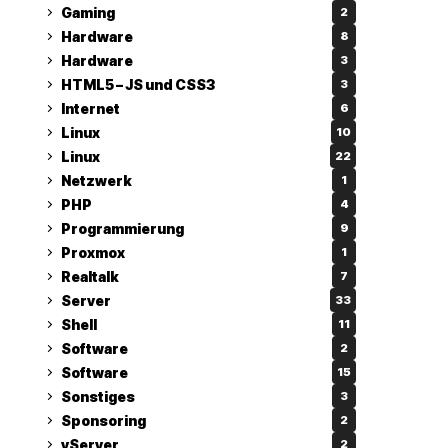
Gaming
2
Hardware
8
Hardware
3
HTML5 – JS und CSS3
3
Internet
6
Linux
10
Linux
22
Netzwerk
1
PHP
4
Programmierung
9
Proxmox
1
Realtalk
7
Server
33
Shell
11
Software
2
Software
15
Sonstiges
3
Sponsoring
2
vServer
2