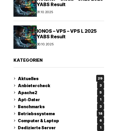
YABS Result
31.10.2025
IONOS – VPS – VPS L 2025
YABS Result
30.10.2025
KATEGORIEN
Aktuelles
29
Anbietercheck
3
Apache2
5
Apt-Dater
1
Benchmarks
3
Betriebssysteme
18
Computer & Laptop
6
Dedizierte Server
1