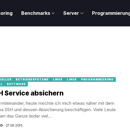
oring
Benchmarks
Server
Programmierun
UELLES
BETRIEBSSYSTEME
LINUX
LINUX
PROGRAMMIERUNG
LL
SOFTWARE
H Service absichern
 miteinander, heute möchte ich mich etwas näher mit dem
a SSH und dessen Absicherung beschäftigen. Viele Leute
n das Ganze leider viel...
CO
27.05.2015