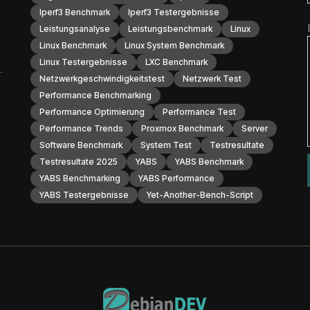
Iperf3 Benchmark
Iperf3 Testergebnisse
Leistungsanalyse
Leistungsbenchmark
Linux
Linux Benchmark
Linux System Benchmark
Linux Testergebnisse
LXC Benchmark
Netzwerkgeschwindigkeitstest
Netzwerk Test
Performance Benchmarking
Performance Optimierung
Performance Test
Performance Trends
Proxmox Benchmark
Server
Software Benchmark
System Test
Testresultate
Testresultate 2025
YABS
YABS Benchmark
YABS Benchmarking
YABS Performance
YABS Testergebnisse
Yet-Another-Bench-Script