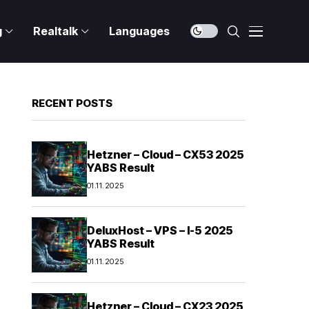
g
Realtalk
Languages
RECENT POSTS
Hetzner – Cloud – CX53 2025
YABS Result
01.11.2025
DeluxHost – VPS – I-5 2025
YABS Result
01.11.2025
Hetzner – Cloud – CX23 2025