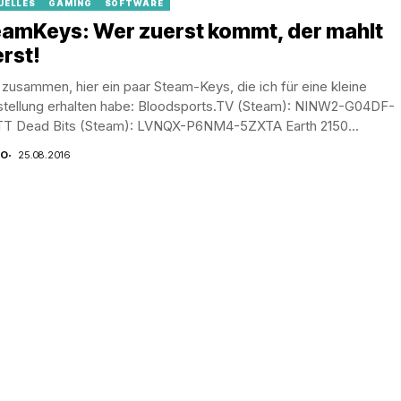
UELLES
GAMING
SOFTWARE
eamKeys: Wer zuerst kommt, der mahlt
rst!
 zusammen, hier ein paar Steam-Keys, die ich für eine kleine
estellung erhalten habe: Bloodsports.TV (Steam): NINW2-G04DF-
T Dead Bits (Steam): LVNQX-P6NM4-5ZXTA Earth 2150...
CO
25.08.2016