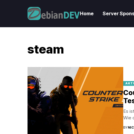
Home
Server Spons
steam
AKT
Cou
Te
Es is
Wie d
BY
NI