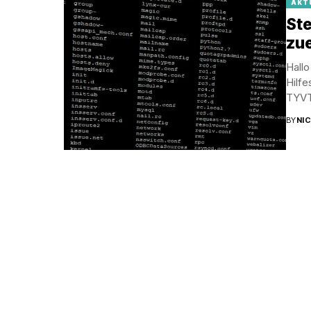
AKT
St
zue
Hallo
Hilf
TYVT
BY
NI