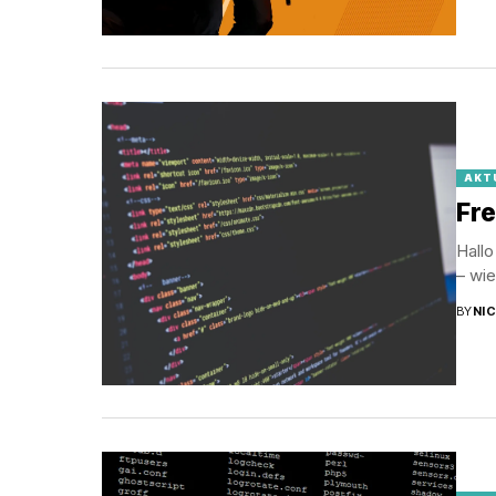
AKT
Fr
Hall
– wi
BY
NI