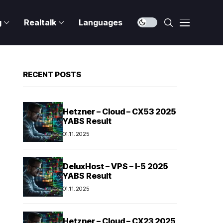
g
Realtalk
Languages
RECENT POSTS
Hetzner – Cloud – CX53 2025
YABS Result
01.11.2025
DeluxHost – VPS – I-5 2025
YABS Result
01.11.2025
Hetzner – Cloud – CX23 2025