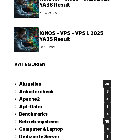
YABS Result
31.10.2025
IONOS – VPS – VPS L 2025
YABS Result
30.10.2025
KATEGORIEN
Aktuelles
29
Anbietercheck
3
Apache2
5
Apt-Dater
1
Benchmarks
3
Betriebssysteme
18
Computer & Laptop
6
Dedizierte Server
1