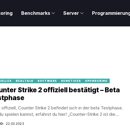
oring
Benchmarks
Server
Programmierun
UELLES
REALTALK
SOFTWARE
SONSTIGES
SPONSORING
nter Strike 2 offiziell bestätigt – Beta
stphase
t offiziell, Counter Strike 2 befindet sich in der beta Testphase.
u spielen kannst, erfährst du hier! „Counter-Strike 2 ist die...
CO
22.03.2023