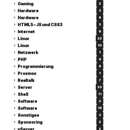
Gaming
2
Hardware
3
Hardware
8
HTML5 – JS und CSS3
3
Internet
6
Linux
22
Linux
10
Netzwerk
1
PHP
4
Programmierung
9
Proxmox
1
Realtalk
7
Server
33
Shell
11
Software
2
Software
15
Sonstiges
3
Sponsoring
2
vServer
2