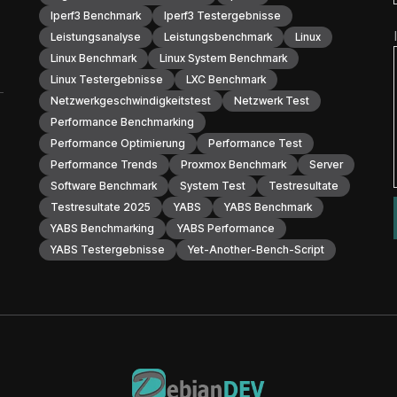
Iperf3 Benchmark
Iperf3 Testergebnisse
Leistungsanalyse
Leistungsbenchmark
Linux
Linux Benchmark
Linux System Benchmark
Linux Testergebnisse
LXC Benchmark
Netzwerkgeschwindigkeitstest
Netzwerk Test
Performance Benchmarking
Performance Optimierung
Performance Test
Performance Trends
Proxmox Benchmark
Server
Software Benchmark
System Test
Testresultate
Testresultate 2025
YABS
YABS Benchmark
YABS Benchmarking
YABS Performance
YABS Testergebnisse
Yet-Another-Bench-Script