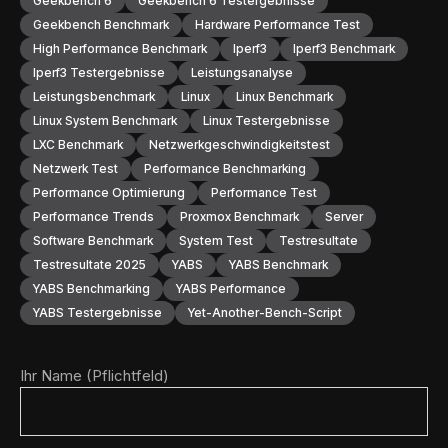
Geekbench 6
Geekbench 6 Testergebnisse
Geekbench Benchmark
Hardware Performance Test
High Performance Benchmark
Iperf3
Iperf3 Benchmark
Iperf3 Testergebnisse
Leistungsanalyse
Leistungsbenchmark
Linux
Linux Benchmark
Linux System Benchmark
Linux Testergebnisse
LXC Benchmark
Netzwerkgeschwindigkeitstest
Netzwerk Test
Performance Benchmarking
Performance Optimierung
Performance Test
Performance Trends
Proxmox Benchmark
Server
Software Benchmark
System Test
Testresultate
Testresultate 2025
YABS
YABS Benchmark
YABS Benchmarking
YABS Performance
YABS Testergebnisse
Yet-Another-Bench-Script
Ihr Name (Pflichtfeld)