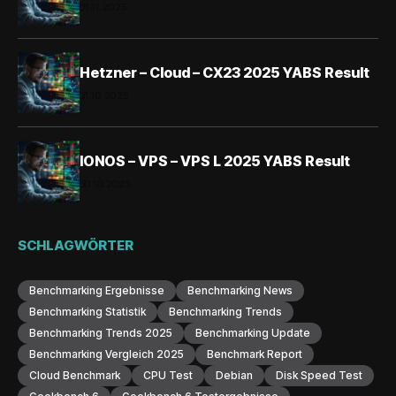
01.11.2025
Hetzner – Cloud – CX23 2025 YABS Result
31.10.2025
IONOS – VPS – VPS L 2025 YABS Result
30.10.2025
SCHLAGWÖRTER
Benchmarking Ergebnisse
Benchmarking News
Benchmarking Statistik
Benchmarking Trends
Benchmarking Trends 2025
Benchmarking Update
Benchmarking Vergleich 2025
Benchmark Report
Cloud Benchmark
CPU Test
Debian
Disk Speed Test