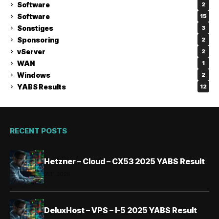
Software
2
Software
15
Sonstiges
3
Sponsoring
2
vServer
2
WAN
1
Windows
2
YABS Results
12
RECENT POSTS
Hetzner – Cloud – CX53 2025 YABS Result
01.11.2025
DeluxHost – VPS – I-5 2025 YABS Result