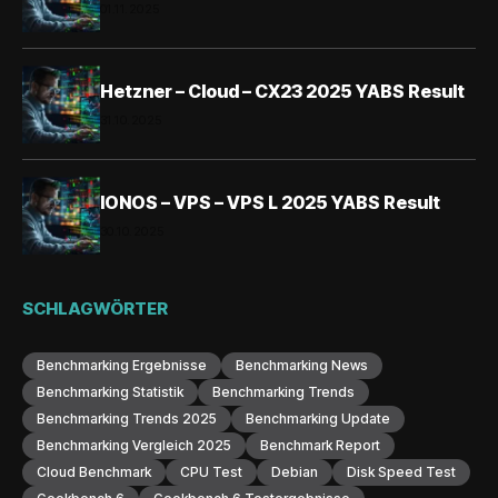
01.11.2025
Hetzner – Cloud – CX23 2025 YABS Result
31.10.2025
IONOS – VPS – VPS L 2025 YABS Result
30.10.2025
SCHLAGWÖRTER
Benchmarking Ergebnisse
Benchmarking News
Benchmarking Statistik
Benchmarking Trends
Benchmarking Trends 2025
Benchmarking Update
Benchmarking Vergleich 2025
Benchmark Report
Cloud Benchmark
CPU Test
Debian
Disk Speed Test