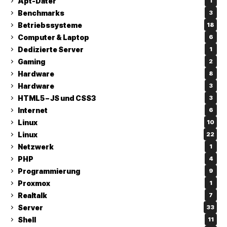
Apt-Dater
1
Benchmarks
3
Betriebssysteme
18
Computer & Laptop
6
Dedizierte Server
1
Gaming
2
Hardware
8
Hardware
3
HTML5 – JS und CSS3
3
Internet
6
Linux
10
Linux
22
Netzwerk
1
PHP
4
Programmierung
9
Proxmox
1
Realtalk
7
Server
33
Shell
11