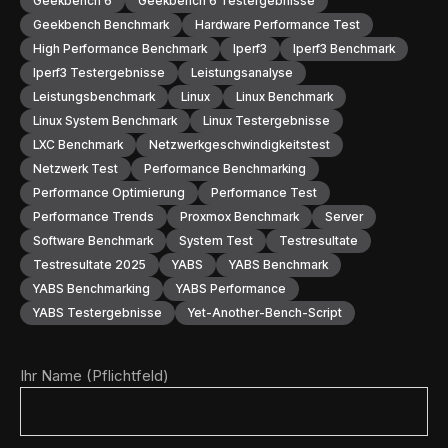
Geekbench 6
Geekbench 6 Testergebnisse
Geekbench Benchmark
Hardware Performance Test
High Performance Benchmark
Iperf3
Iperf3 Benchmark
Iperf3 Testergebnisse
Leistungsanalyse
Leistungsbenchmark
Linux
Linux Benchmark
Linux System Benchmark
Linux Testergebnisse
LXC Benchmark
Netzwerkgeschwindigkeitstest
Netzwerk Test
Performance Benchmarking
Performance Optimierung
Performance Test
Performance Trends
Proxmox Benchmark
Server
Software Benchmark
System Test
Testresultate
Testresultate 2025
YABS
YABS Benchmark
YABS Benchmarking
YABS Performance
YABS Testergebnisse
Yet-Another-Bench-Script
Ihr Name (Pflichtfeld)