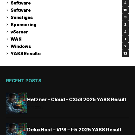
Software
2
Software
15
Sonstiges
3
Sponsoring
2
vServer
2
WAN
1
Windows
2
YABS Results
12
RECENT POSTS
Hetzner – Cloud – CX53 2025 YABS Result
01.11.2025
DeluxHost – VPS – I-5 2025 YABS Result