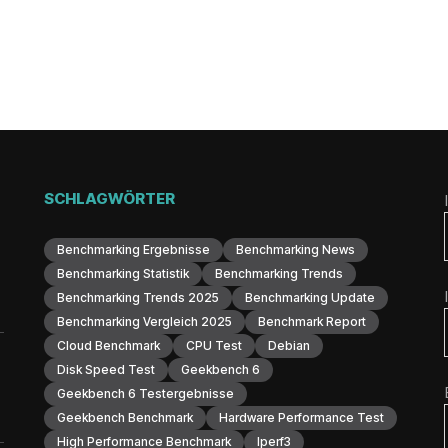
SCHLAGWÖRTER
Benchmarking Ergebnisse
Benchmarking News
Benchmarking Statistik
Benchmarking Trends
Benchmarking Trends 2025
Benchmarking Update
Benchmarking Vergleich 2025
Benchmark Report
Cloud Benchmark
CPU Test
Debian
Disk Speed Test
Geekbench 6
Geekbench 6 Testergebnisse
Geekbench Benchmark
Hardware Performance Test
High Performance Benchmark
Iperf3