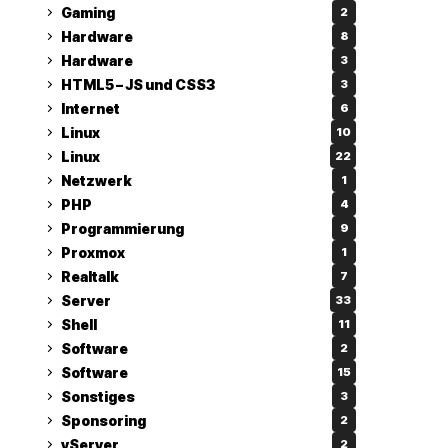
Gaming
2
Hardware
8
Hardware
3
HTML5 – JS und CSS3
3
Internet
6
Linux
10
Linux
22
Netzwerk
1
PHP
4
Programmierung
9
Proxmox
1
Realtalk
7
Server
33
Shell
11
Software
2
Software
15
Sonstiges
3
Sponsoring
2
vServer
2