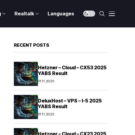
g
Realtalk
Languages
RECENT POSTS
Hetzner – Cloud – CX53 2025
YABS Result
01.11.2025
DeluxHost – VPS – I-5 2025
YABS Result
01.11.2025
Hetzner – Cloud – CX23 2025