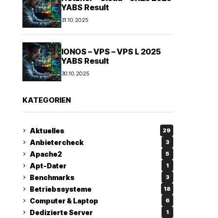
YABS Result
31.10.2025
IONOS – VPS – VPS L 2025
YABS Result
30.10.2025
KATEGORIEN
Aktuelles
29
Anbietercheck
3
Apache2
5
Apt-Dater
1
Benchmarks
3
Betriebssysteme
18
Computer & Laptop
6
Dedizierte Server
1