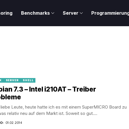
oring
Benchmarks
Server
Programmierun
X
SERVER
SHELL
ian 7.3 – Intel i210AT – Treiber
obleme
 liebe Leute, heute hatte ich es mit einem SuperMICRO Board zu
was relativ neu auf dem Markt ist. Soweit so gut....
CO
01.02.2014