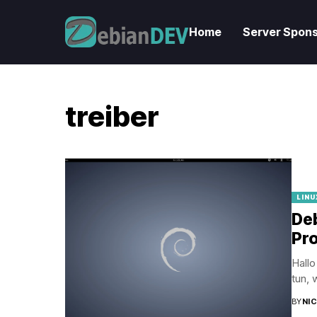
Home
Server Spons
treiber
LINU
Deb
Pr
Hallo
tun, 
BY
NI