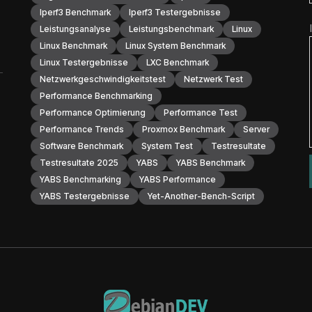
Iperf3 Benchmark
Iperf3 Testergebnisse
Leistungsanalyse
Leistungsbenchmark
Linux
Linux Benchmark
Linux System Benchmark
Linux Testergebnisse
LXC Benchmark
Netzwerkgeschwindigkeitstest
Netzwerk Test
Performance Benchmarking
Performance Optimierung
Performance Test
Performance Trends
Proxmox Benchmark
Server
Software Benchmark
System Test
Testresultate
Testresultate 2025
YABS
YABS Benchmark
YABS Benchmarking
YABS Performance
YABS Testergebnisse
Yet-Another-Bench-Script