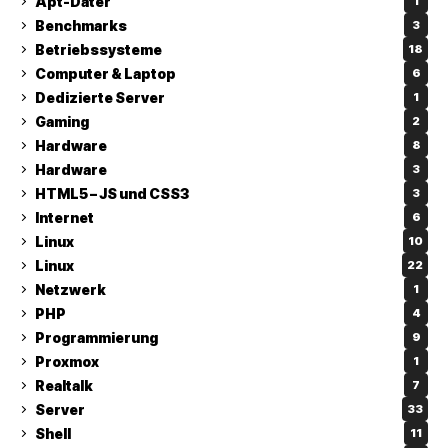
Apt-Dater
1
Benchmarks
3
Betriebssysteme
18
Computer & Laptop
6
Dedizierte Server
1
Gaming
2
Hardware
8
Hardware
3
HTML5 – JS und CSS3
3
Internet
6
Linux
10
Linux
22
Netzwerk
1
PHP
4
Programmierung
9
Proxmox
1
Realtalk
7
Server
33
Shell
11