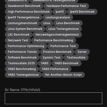
Geekbench 6
Geekbench 6 Testergebnisse
Geekbench Benchmark
Hardware Performance Test
High Performance Benchmark
Iperf3
Iperf3 Benchmark
Iperf3 Testergebnisse
Leistungsanalyse
Leistungsbenchmark
Linux
Linux Benchmark
Linux System Benchmark
Linux Testergebnisse
LXC Benchmark
Netzwerkgeschwindigkeitstest
Netzwerk Test
Performance Benchmarking
Performance Optimierung
Performance Test
Performance Trends
Proxmox Benchmark
Server
Software Benchmark
System Test
Testresultate
Testresultate 2025
YABS
YABS Benchmark
YABS Benchmarking
YABS Performance
YABS Testergebnisse
Yet-Another-Bench-Script
Ihr Name (Pflichtfeld)