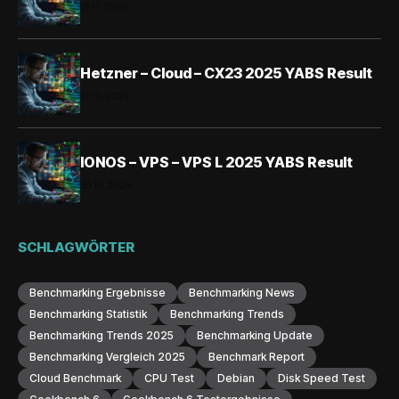
01.11.2025
Hetzner – Cloud – CX23 2025 YABS Result
31.10.2025
IONOS – VPS – VPS L 2025 YABS Result
30.10.2025
SCHLAGWÖRTER
Benchmarking Ergebnisse
Benchmarking News
Benchmarking Statistik
Benchmarking Trends
Benchmarking Trends 2025
Benchmarking Update
Benchmarking Vergleich 2025
Benchmark Report
Cloud Benchmark
CPU Test
Debian
Disk Speed Test