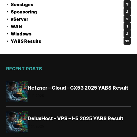
Sonstiges
3
Sponsoring
2
vServer
2
WAN
1
Windows
2
YABS Results
12
RECENT POSTS
Hetzner – Cloud – CX53 2025 YABS Result
01.11.2025
DeluxHost – VPS – I-5 2025 YABS Result
01.11.2025