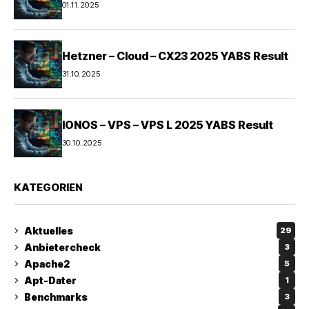
01.11.2025
Hetzner – Cloud – CX23 2025 YABS Result
31.10.2025
IONOS – VPS – VPS L 2025 YABS Result
30.10.2025
KATEGORIEN
Aktuelles
29
Anbietercheck
3
Apache2
5
Apt-Dater
1
Benchmarks
3