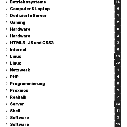
Betriebssysteme
18
Computer & Laptop
6
Dedizierte Server
1
Gaming
2
Hardware
8
Hardware
3
HTML5 – JS und CSS3
3
Internet
6
Linux
10
Linux
22
Netzwerk
1
PHP
4
Programmierung
9
Proxmox
1
Realtalk
7
Server
33
Shell
11
Software
2
Software
15