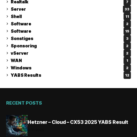
Realtalk
7
Server
33
Shell
11
Software
2
Software
15
Sonstiges
3
Sponsoring
2
vServer
2
WAN
1
Windows
2
YABS Results
12
RECENT POSTS
Hetzner – Cloud – CX53 2025 YABS Result
01.11.2025