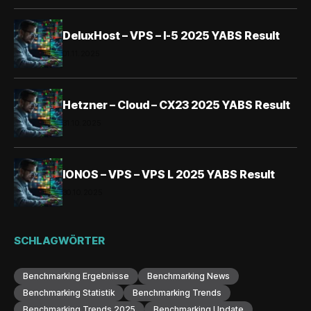
DeluxHost – VPS – I-5 2025 YABS Result
01.11.2025
Hetzner – Cloud – CX23 2025 YABS Result
31.10.2025
IONOS – VPS – VPS L 2025 YABS Result
30.10.2025
SCHLAGWÖRTER
Benchmarking Ergebnisse
Benchmarking News
Benchmarking Statistik
Benchmarking Trends
Benchmarking Trends 2025
Benchmarking Update