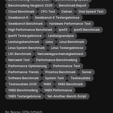
Benchmarking Vergleich 2025
Benchmark Report
Cloud Benchmark
CPU Test
Debian
Disk Speed Test
Geekbench 6
Geekbench 6 Testergebnisse
Geekbench Benchmark
Hardware Performance Test
High Performance Benchmark
Iperf3
Iperf3 Benchmark
Iperf3 Testergebnisse
Leistungsanalyse
Leistungsbenchmark
Linux
Linux Benchmark
Linux System Benchmark
Linux Testergebnisse
LXC Benchmark
Netzwerkgeschwindigkeitstest
Netzwerk Test
Performance Benchmarking
Performance Optimierung
Performance Test
Performance Trends
Proxmox Benchmark
Server
Software Benchmark
System Test
Testresultate
Testresultate 2025
YABS
YABS Benchmark
YABS Benchmarking
YABS Performance
YABS Testergebnisse
Yet-Another-Bench-Script
Ihr Name (Pflichtfeld)