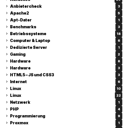
Anbietercheck
3
Apache2
5
Apt-Dater
1
Benchmarks
3
Betriebssysteme
18
Computer & Laptop
6
Dedizierte Server
1
Gaming
2
Hardware
8
Hardware
3
HTML5 – JS und CSS3
3
Internet
6
Linux
10
Linux
22
Netzwerk
1
PHP
4
Programmierung
9
Proxmox
1