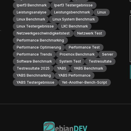
Iperf3 Benchmark
Iperf3 Testergebnisse
Leistungsanalyse
Leistungsbenchmark
Linux
Linux Benchmark
Linux System Benchmark
Linux Testergebnisse
LXC Benchmark
Netzwerkgeschwindigkeitstest
Netzwerk Test
Performance Benchmarking
Performance Optimierung
Performance Test
Performance Trends
Proxmox Benchmark
Server
Software Benchmark
System Test
Testresultate
Testresultate 2025
YABS
YABS Benchmark
YABS Benchmarking
YABS Performance
YABS Testergebnisse
Yet-Another-Bench-Script