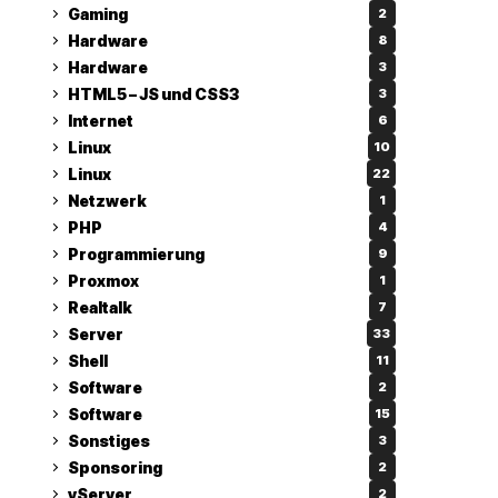
Gaming
2
Hardware
8
Hardware
3
HTML5 – JS und CSS3
3
Internet
6
Linux
10
Linux
22
Netzwerk
1
PHP
4
Programmierung
9
Proxmox
1
Realtalk
7
Server
33
Shell
11
Software
2
Software
15
Sonstiges
3
Sponsoring
2
vServer
2