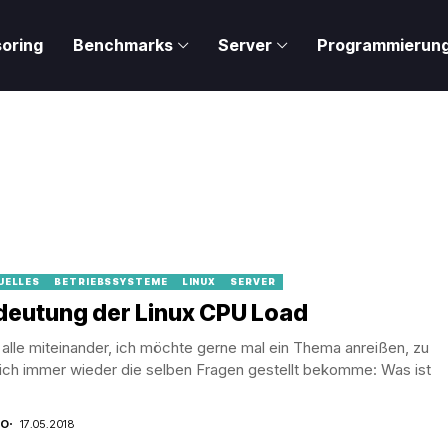
oring
Benchmarks
Server
Programmierun
UELLES
BETRIEBSSYSTEME
LINUX
SERVER
deutung der Linux CPU Load
 alle miteinander, ich möchte gerne mal ein Thema anreißen, zu
ich immer wieder die selben Fragen gestellt bekomme: Was ist
CO
17.05.2018