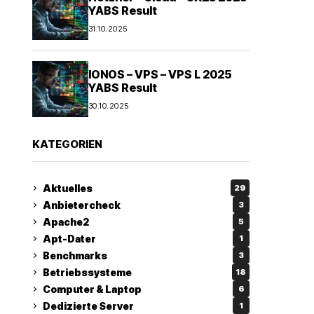
YABS Result
31.10.2025
IONOS – VPS – VPS L 2025
YABS Result
30.10.2025
KATEGORIEN
Aktuelles
29
Anbietercheck
3
Apache2
5
Apt-Dater
1
Benchmarks
3
Betriebssysteme
18
Computer & Laptop
6
Dedizierte Server
1