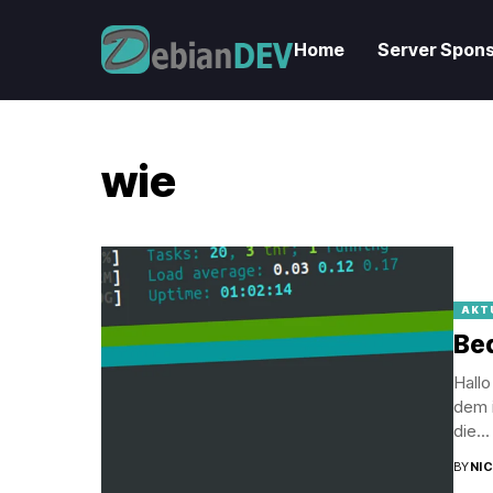
Home
Server Spons
wie
AKT
Be
Hallo
dem 
die...
BY
NI