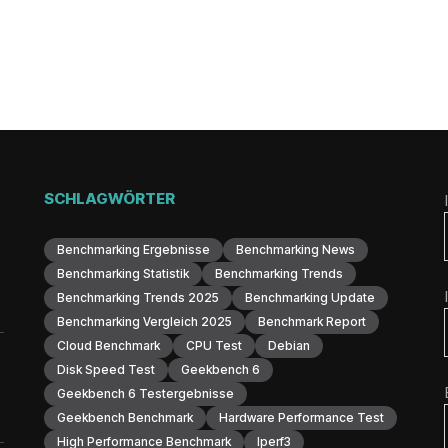
SCHLAGWÖRTER
Benchmarking Ergebnisse
Benchmarking News
Benchmarking Statistik
Benchmarking Trends
Benchmarking Trends 2025
Benchmarking Update
Benchmarking Vergleich 2025
Benchmark Report
Cloud Benchmark
CPU Test
Debian
Disk Speed Test
Geekbench 6
Geekbench 6 Testergebnisse
Geekbench Benchmark
Hardware Performance Test
High Performance Benchmark
Iperf3