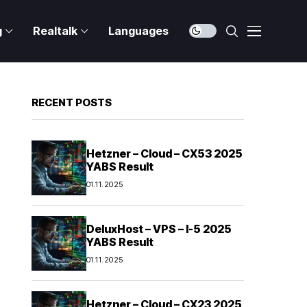
g
Realtalk
Languages
RECENT POSTS
Hetzner – Cloud – CX53 2025
YABS Result
01.11.2025
DeluxHost – VPS – I-5 2025
YABS Result
01.11.2025
Hetzner – Cloud – CX23 2025