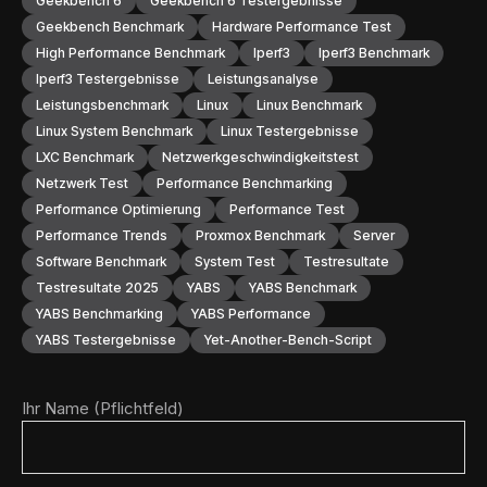
Geekbench 6
Geekbench 6 Testergebnisse
Geekbench Benchmark
Hardware Performance Test
High Performance Benchmark
Iperf3
Iperf3 Benchmark
Iperf3 Testergebnisse
Leistungsanalyse
Leistungsbenchmark
Linux
Linux Benchmark
Linux System Benchmark
Linux Testergebnisse
LXC Benchmark
Netzwerkgeschwindigkeitstest
Netzwerk Test
Performance Benchmarking
Performance Optimierung
Performance Test
Performance Trends
Proxmox Benchmark
Server
Software Benchmark
System Test
Testresultate
Testresultate 2025
YABS
YABS Benchmark
YABS Benchmarking
YABS Performance
YABS Testergebnisse
Yet-Another-Bench-Script
Ihr Name (Pflichtfeld)