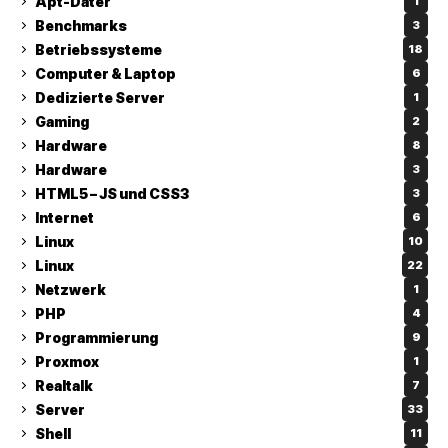
Apt-Dater
1
Benchmarks
3
Betriebssysteme
18
Computer & Laptop
6
Dedizierte Server
1
Gaming
2
Hardware
8
Hardware
3
HTML5 – JS und CSS3
3
Internet
6
Linux
10
Linux
22
Netzwerk
1
PHP
4
Programmierung
9
Proxmox
1
Realtalk
7
Server
33
Shell
11