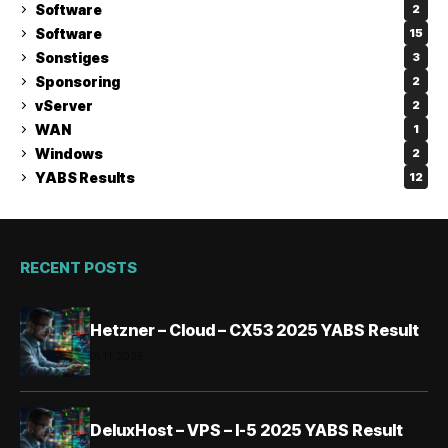
Software
2
Software
15
Sonstiges
3
Sponsoring
2
vServer
2
WAN
1
Windows
2
YABS Results
12
RECENT POSTS
Hetzner – Cloud – CX53 2025 YABS Result
01.11.2025
DeluxHost – VPS – I-5 2025 YABS Result