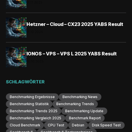
01.11.2025
Hetzner – Cloud – CX23 2025 YABS Result
31.10.2025
IONOS – VPS – VPS L 2025 YABS Result
30.10.2025
SCHLAGWÖRTER
Benchmarking Ergebnisse
Benchmarking News
Benchmarking Statistik
Benchmarking Trends
Benchmarking Trends 2025
Benchmarking Update
Benchmarking Vergleich 2025
Benchmark Report
Cloud Benchmark
CPU Test
Debian
Disk Speed Test