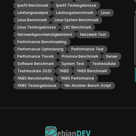
Iperf3 Benchmark
Iperf3 Testergebnisse
Leistungsanalyse
Leistungsbenchmark
Linux
Linux Benchmark
Linux System Benchmark
Linux Testergebnisse
LXC Benchmark
Netzwerkgeschwindigkeitstest
Netzwerk Test
Performance Benchmarking
Performance Optimierung
Performance Test
Performance Trends
Proxmox Benchmark
Server
Software Benchmark
System Test
Testresultate
Testresultate 2025
YABS
YABS Benchmark
YABS Benchmarking
YABS Performance
YABS Testergebnisse
Yet-Another-Bench-Script