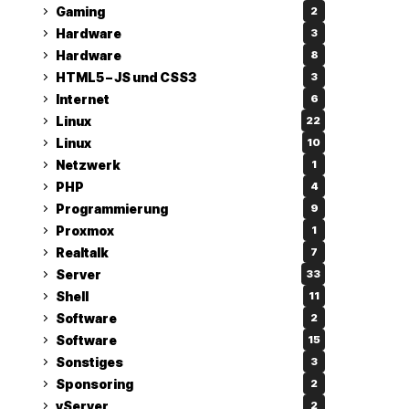
Gaming
2
Hardware
3
Hardware
8
HTML5 – JS und CSS3
3
Internet
6
Linux
22
Linux
10
Netzwerk
1
PHP
4
Programmierung
9
Proxmox
1
Realtalk
7
Server
33
Shell
11
Software
2
Software
15
Sonstiges
3
Sponsoring
2
vServer
2