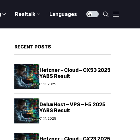
g
Realtalk
Languages
RECENT POSTS
Hetzner – Cloud – CX53 2025
YABS Result
01.11.2025
DeluxHost – VPS – I-5 2025
YABS Result
01.11.2025
Hetzner – Cloud – CX23 2025