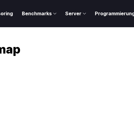
oring
Benchmarks
Server
Programmierun
map