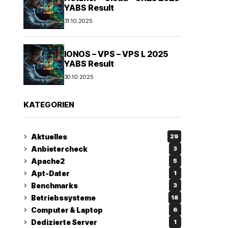
YABS Result
31.10.2025
IONOS – VPS – VPS L 2025
YABS Result
30.10.2025
KATEGORIEN
Aktuelles
29
Anbietercheck
3
Apache2
5
Apt-Dater
1
Benchmarks
3
Betriebssysteme
18
Computer & Laptop
6
Dedizierte Server
1