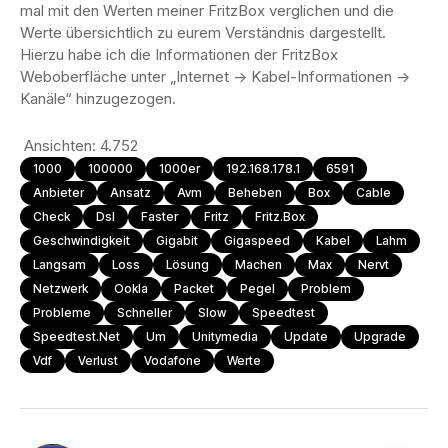
mal mit den Werten meiner FritzBox verglichen und die
Werte übersichtlich zu eurem Verständnis dargestellt.
Hierzu habe ich die Informationen der FritzBox
Weboberfläche unter „Internet -> Kabel-Informationen ->
Kanäle“ hinzugezogen.
Ansichten:
4.752
1000
100000
1000er
192.168.178.1
6591
Anbieter
Ansatz
Avm
Beheben
Box
Cable
Check
Dsl
Faster
Fritz
Fritz.box
Geschwindigkeit
Gigabit
Gigaspeed
Kabel
Lahm
Langsam
Loss
Lösung
Machen
Max
Nervt
Netzwerk
Ookla
Packet
Pegel
Problem
Probleme
Schneller
Slow
Speedtest
Speedtest.net
Um
Unitymedia
Update
Upgrade
Vdf
Verlust
Vodafone
Werte