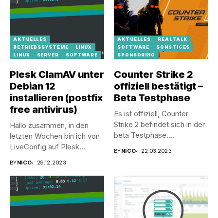
AKTUELLES
AKTUELLES
REALTALK
BETRIEBSSYSTEME
LINUX
SOFTWARE
SONSTIGES
LINUX
SERVER
SOFTWARE
SPONSORING
Plesk ClamAV unter
Counter Strike 2
Debian 12
offiziell bestätigt –
installieren (postfix
Beta Testphase
free antivirus)
Es ist offiziell, Counter
Strike 2 befindet sich in der
Hallo zusammen, in den
beta Testphase....
letzten Wochen bin ich von
LiveConfig auf Plesk...
BY
NICO
22.03.2023
BY
NICO
29.12.2023