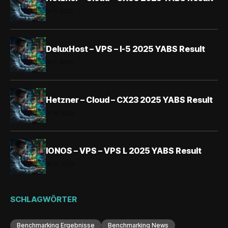
01.11.2025
DeluxHost – VPS – I-5 2025 YABS Result
01.11.2025
Hetzner – Cloud – CX23 2025 YABS Result
31.10.2025
IONOS – VPS – VPS L 2025 YABS Result
30.10.2025
SCHLAGWÖRTER
Benchmarking Ergebnisse
Benchmarking News