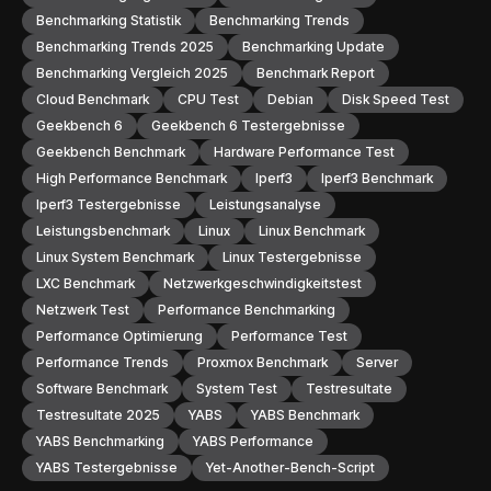
Benchmarking Statistik
Benchmarking Trends
Benchmarking Trends 2025
Benchmarking Update
Benchmarking Vergleich 2025
Benchmark Report
Cloud Benchmark
CPU Test
Debian
Disk Speed Test
Geekbench 6
Geekbench 6 Testergebnisse
Geekbench Benchmark
Hardware Performance Test
High Performance Benchmark
Iperf3
Iperf3 Benchmark
Iperf3 Testergebnisse
Leistungsanalyse
Leistungsbenchmark
Linux
Linux Benchmark
Linux System Benchmark
Linux Testergebnisse
LXC Benchmark
Netzwerkgeschwindigkeitstest
Netzwerk Test
Performance Benchmarking
Performance Optimierung
Performance Test
Performance Trends
Proxmox Benchmark
Server
Software Benchmark
System Test
Testresultate
Testresultate 2025
YABS
YABS Benchmark
YABS Benchmarking
YABS Performance
YABS Testergebnisse
Yet-Another-Bench-Script