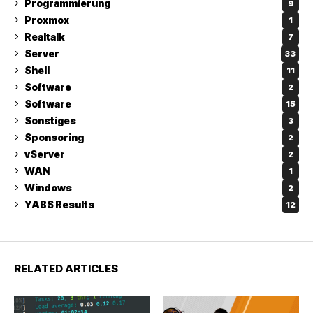
Programmierung
9
Proxmox
1
Realtalk
7
Server
33
Shell
11
Software
2
Software
15
Sonstiges
3
Sponsoring
2
vServer
2
WAN
1
Windows
2
YABS Results
12
RELATED ARTICLES