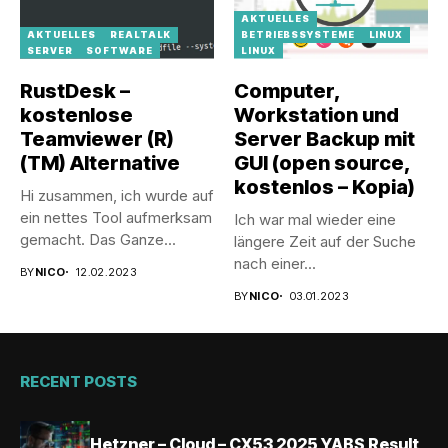
AKTUELLES
AKTUELLES
REALTALK
BETRIEBSSYSTEME
LINUX
SERVER
SOFTWARE
LINUX
RustDesk –
Computer,
kostenlose
Workstation und
Teamviewer (R)
Server Backup mit
(TM) Alternative
GUI (open source,
kostenlos – Kopia)
Hi zusammen, ich wurde auf
ein nettes Tool aufmerksam
Ich war mal wieder eine
gemacht. Das Ganze...
längere Zeit auf der Suche
nach einer...
BY
NICO
12.02.2023
BY
NICO
03.01.2023
RECENT POSTS
Hetzner – Cloud – CX53 2025 YABS Result